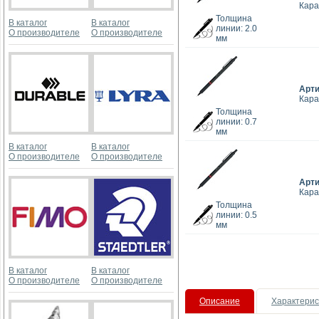
Кара
Толщина
В каталог
В каталог
линии: 2.0
О производителе
О производителе
мм
Арт
Кара
Толщина
линии: 0.7
мм
В каталог
В каталог
О производителе
О производителе
Арт
Кара
Толщина
линии: 0.5
мм
В каталог
В каталог
О производителе
О производителе
Описание
Характерис