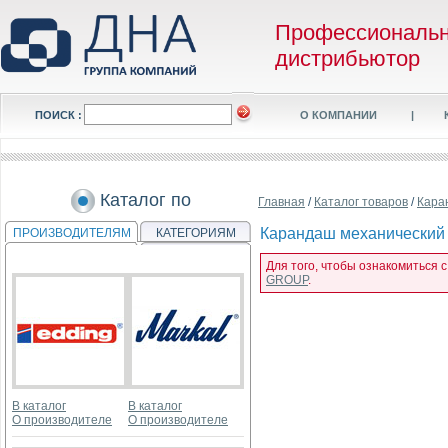
Профессиональ
дистрибьютор
ПОИСК :
О КОМПАНИИ
|
Каталог по
Главная
/
Каталог товаров
/
Кара
Карандаш механический R
ПРОИЗВОДИТЕЛЯМ
КАТЕГОРИЯМ
Для того, чтобы ознакомиться 
GROUP
.
В каталог
В каталог
О производителе
О производителе