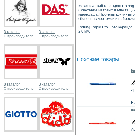
Механический карандаш Rotring 
Сочетание матовых и блестящих
карандаша. Прочный кончик выс
сборочных чертежей и наброско
Rotring Rapid Pro – это каран
2,0 мм.
В каталог
В каталог
О производителе
О производителе
Похожие товары
Ка
В каталог
В каталог
О производителе
О производителе
Ар
Н
К
Ар