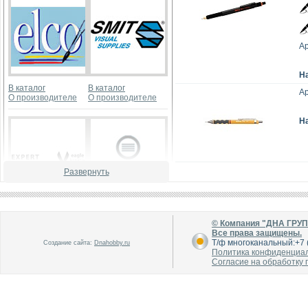
Ар
Н
В каталог
В каталог
Ар
О производителе
О производителе
Н
Развернуть
В каталог
В каталог
О производителе
О производителе
© Компания "ДНА ГРУ
Все права защищены.
Т/ф многоканальный:+7 (
Создание сайта:
Dnahobby.ru
Политика конфиденциа
Согласие на обработку