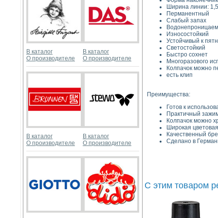
Форма наконечник
Ширина линии: 1,5
Перманентный
Слабый запах
Водонепроницае
Износостойкий
Устойчивый к пят
Светостойкий
В каталог
В каталог
Быстро сохнет
О производителе
О производителе
Многоразового ис
Колпачок можно п
есть клип
Преимущества:
Готов к использо
Практичный зажим
Колпачок можно хр
Широкая цветовая
Качественный бре
В каталог
В каталог
Сделано в Герман
О производителе
О производителе
С этим товаром 