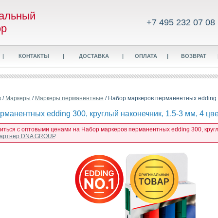
альный
+7 495 232 07 08
ор
|
КОНТАКТЫ
|
ДОСТАВКА
|
ОПЛАТА
|
ВОЗВРАТ
в
/
Маркеры
/
Маркеры перманентные
/ Набор маркеров перманентных edding 3
манентных edding 300, круглый наконечник, 1.5-3 мм, 4 цв
иться с оптовыми ценами на Набор маркеров перманентных edding 300, круглый
 партнер DNA GROUP
.