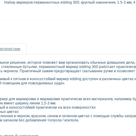
Набор маркеров перманентных edding 300, круглый наконечник, 1.5-3 мм, 4
актеристики
ьное решение, которое поможет вам организовать обычные домашние дела, н
и стеклянные бутылки, перманентный маркер edding 300 работает практическ
 чернила. Практичный зажим предотвращает скатывание ручки и позволяет з
ивый к пятнам и износостойкий маркер edding доступен в различных цветах и 
й помощник для повседневных задач.
ер для маркировки и маркировки практически всех материалов, например бум
к имеет ширину линии 1,5-3 мм.
й и износостойкий практически на всех поверхностях
ных цветах
лнения в черном, красном, синем и зеленом цветах с помощью службы заправ
м запахом без добавления толуола / ксилола