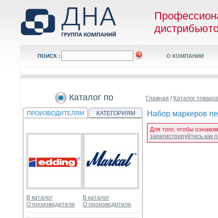
Профессион
дистрибьют
ПОИСК :
О КОМПАНИИ
Каталог по
Главная
/
Каталог товаро
Набор маркеров пер
ПРОИЗВОДИТЕЛЯМ
КАТЕГОРИЯМ
Для того, чтобы ознаком
зарегистрируйтесь как
В каталог
В каталог
О производителе
О производителе