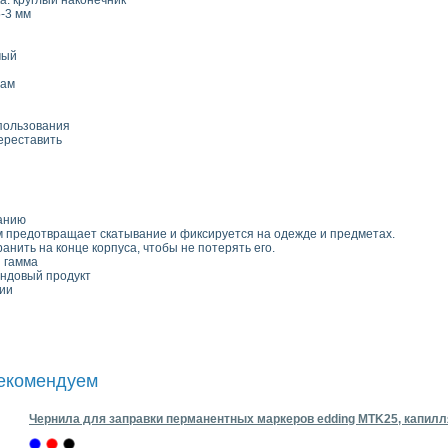
а: круглый наконечник
-3 мм
мый
нам
пользования
ереставить
ванию
 предотвращает скатывание и фиксируется на одежде и предметах.
анить на конце корпуса, чтобы не потерять его.
 гамма
ндовый продукт
ии
рекомендуем
Чернила для заправки перманентных маркеров edding MTK25, капилл