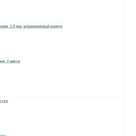
чник, 1-5 мм, алюминиевый корпус
мм, 3 цвета
истер