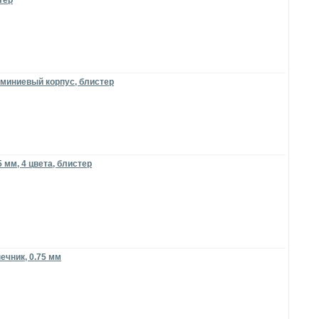
тер
юминиевый корпус, блистер
 мм, 4 цвета, блистер
ечник, 0.75 мм