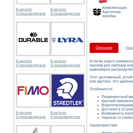
Комплектация:
В каталог
В каталог
Картонная
О производителе
О производителе
коробка
Описание
Хар
В каталог
В каталог
Если вы ищете универсал
О производителе
О производителе
коробки для завтрака ил
равномерно распределять
Этот долговечный, устойч
или картоне. Это удобны
Особенности:
Перманентный марк
Круглый наконечни
Водонепроницаемы
Доступен в 10 раз
В каталог
В каталог
Возможность попо
О производителе
О производителе
Чернила со слабы
Характеристики: