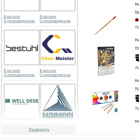
Н
К
В каталог
В каталог
О производителе
О производителе
Ар
Н
Н
Ар
В каталог
В каталог
О производителе
О производителе
Н
На
Ар
Н
В каталог
В каталог
О производителе
О производителе
Развернуть