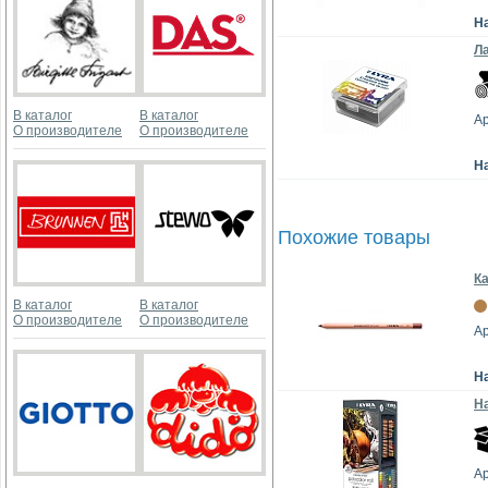
Н
Ла
В каталог
В каталог
Ар
О производителе
О производителе
Н
Похожие товары
Ка
В каталог
В каталог
О производителе
О производителе
Ар
Н
На
Ар