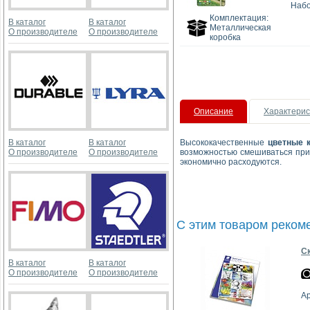
Набо
Комплектация:
В каталог
В каталог
Металлическая
О производителе
О производителе
коробка
Описание
Характерис
В каталог
В каталог
Высококачественные
цветные 
О производителе
О производителе
возможностью смешиваться при 
экономично расходуются.
С этим товаром реком
Ск
В каталог
В каталог
О производителе
О производителе
Ар