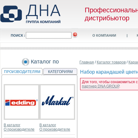
Профессиональ
дистрибьютор
ПОИСК :
О КОМПАНИИ
|
Каталог по
Главная
/
Каталог товаров
/
Кара
Набор карандашей цветны
ПРОИЗВОДИТЕЛЯМ
КАТЕГОРИЯМ
Для того, чтобы ознакомиться 
партнер DNA GROUP
.
В каталог
В каталог
О производителе
О производителе