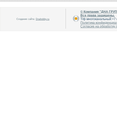
© Компания "ДНА ГРУ
Все права защищены.
Т/ф многоканальный:+7 (
Создание сайта:
Dnahobby.ru
Политика конфиденциа
Согласие на обработку
В каталог
В каталог
О производителе
О производителе
В каталог
В каталог
О производителе
О производителе