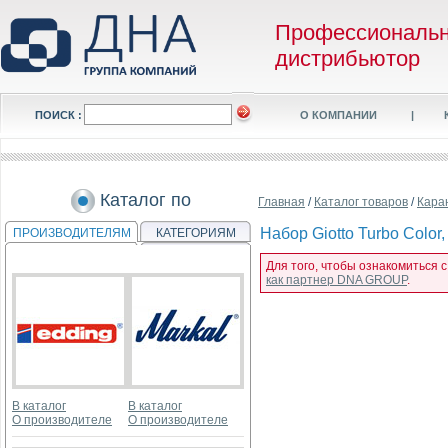
Профессиональ
дистрибьютор
ПОИСК :
О КОМПАНИИ
|
Каталог по
Главная
/
Каталог товаров
/
Кара
Набор Giotto Turbo Colo
ПРОИЗВОДИТЕЛЯМ
КАТЕГОРИЯМ
Для того, чтобы ознакомиться 
как партнер DNA GROUP
.
В каталог
В каталог
О производителе
О производителе