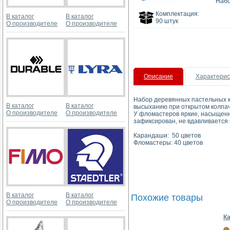
Набо
Комплектация:
В каталог
В каталог
90 штук
О производителе
О производителе
Описание
Характерис
Набор деревянных пастельных 
В каталог
В каталог
высыханию при открытом колпач
О производителе
О производителе
У фломастеров яркие, насыщенн
зафиксирован, не вдавливается
Карандаши: 50 цветов
Фломастеры: 40 цветов
В каталог
В каталог
Похожие товары
О производителе
О производителе
Ка