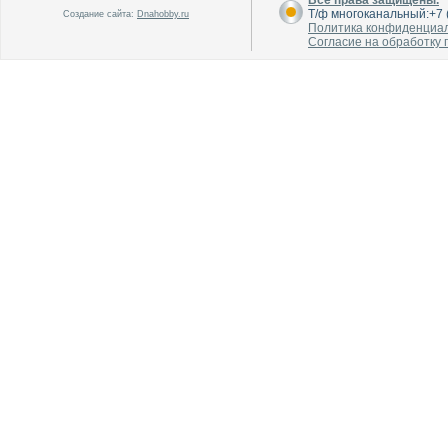
Все права защищены.
Т/ф многоканальный:+7 (
Создание сайта:
Dnahobby.ru
Политика конфиденциа
Согласие на обработку
В каталог
В каталог
О производителе
О производителе
В каталог
В каталог
О производителе
О производителе