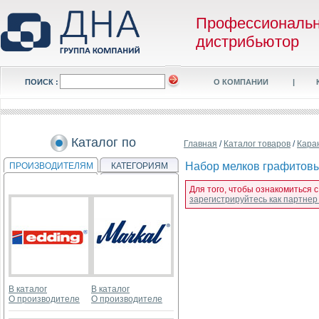
Профессиональ
дистрибьютор
ПОИСК :
О КОМПАНИИ
|
Каталог по
Главная
/
Каталог товаров
/
Кара
Набор мелков графитовых
ПРОИЗВОДИТЕЛЯМ
КАТЕГОРИЯМ
Для того, чтобы ознакомиться 
зарегистрируйтесь как партне
В каталог
В каталог
О производителе
О производителе