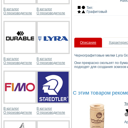
Набо
Тип:
В каталог
В каталог
Графитовый
О производителе
О производителе
Описание
Характерис
Чернографитовые мелки Lyra Gr
В каталог
В каталог
О производителе
О производителе
Они прекрасно скользят по бума
подходят для создания эскизов
С этим товаром реком
То
В каталог
В каталог
О производителе
О производителе
Ар