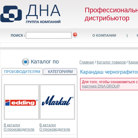
Профессиональ
дистрибьютор
ПОИСК :
О КОМПАНИИ
|
Каталог по
Главная
/
Каталог товаров
/
Кара
Карандаш чернографитов
ПРОИЗВОДИТЕЛЯМ
КАТЕГОРИЯМ
Для того, чтобы ознакомиться 
партнер DNA GROUP
.
В каталог
В каталог
О производителе
О производителе