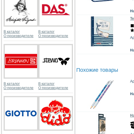
Н
Те
В каталог
В каталог
О производителе
О производителе
Ар
Н
Похожие товары
Ар
В каталог
В каталог
О производителе
О производителе
Н
На