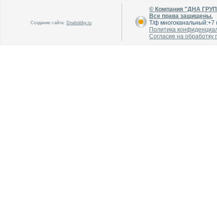
© Компания "ДНА ГРУ
Все права защищены.
Т/ф многоканальный:+7 (
Создание сайта:
Dnahobby.ru
Политика конфиденциа
Согласие на обработку
В каталог
В каталог
О производителе
О производителе
В каталог
В каталог
О производителе
О производителе