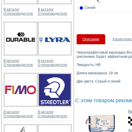
Синий
В каталог
В каталог
О производителе
О производителе
Описание
Характерис
Чернографитовый карандаш Brun
школьника. Будет эффектным до
В каталог
В каталог
О производителе
О производителе
Твердость: HB
Длина карандаша: 18 см
Два цвета: Серый и синий
С этим товаром реком
Пе
В каталог
В каталог
О производителе
О производителе
Ар