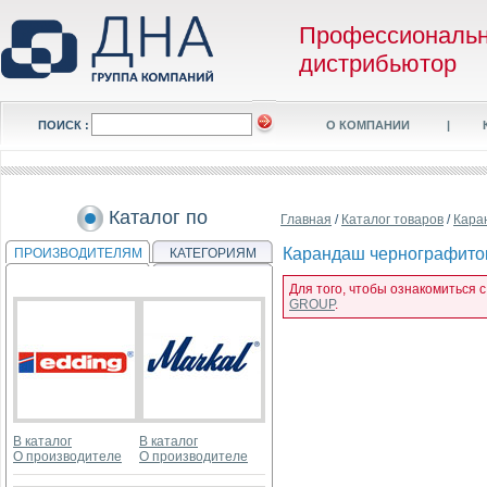
Профессиональ
дистрибьютор
ПОИСК :
О КОМПАНИИ
|
Каталог по
Главная
/
Каталог товаров
/
Кара
Карандаш чернографитов
ПРОИЗВОДИТЕЛЯМ
КАТЕГОРИЯМ
Для того, чтобы ознакомиться 
GROUP
.
В каталог
В каталог
О производителе
О производителе