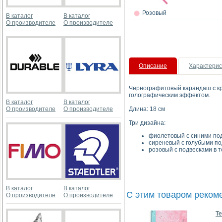
Розовый
В каталог
В каталог
О производителе
О производителе
Описание
Характерис
Чернографитовый карандаш с кра
голографическим эффектом.
В каталог
В каталог
О производителе
О производителе
Длина: 18 см
Три дизайна:
фиолетовый с синими по
сиреневый с голубыми по
розовый с подвесками в т
В каталог
В каталог
С этим товаром реком
О производителе
О производителе
Те