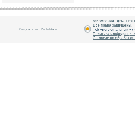
© Компания "ДНА ГРУ
Все права защищены.
Т/ф многоканальный:+7 (
Создание сайта:
Dnahobby.ru
Политика конфиденциа
Согласие на обработку
В каталог
В каталог
О производителе
О производителе
В каталог
В каталог
О производителе
О производителе