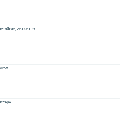
достойкие, 2B+6B+9В
тиком
истере