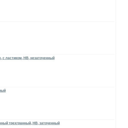
 с ластиком, НВ, незаточенный
рный
чный трехгранный, HB, заточенный