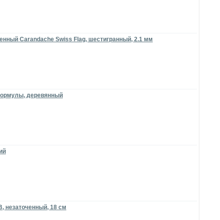
нный Carandache Swiss Flag, шестигранный, 2.1 мм
формулы, деревянный
ий
, незаточенный, 18 см