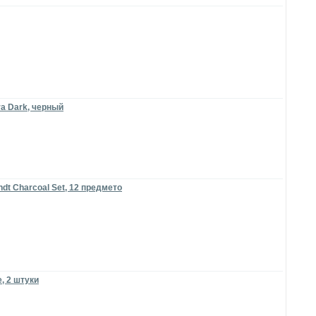
a Dark, черный
t Charcoal Set, 12 предмето
, 2 штуки