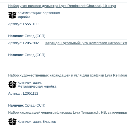
Набор угля разного диаметра Lyra Rembrandt Charcoal, 10 штук
Комплектация: Картонная
коробка
Артикул: L5551100
Наличие
: Склад (ССП)
Артикул: L2057902
Карандаш угольный Lyra Rembrandt Carbon Extr
Наличие
: Склад (ССП)
Набор художественных карандашей и угля для графики Lyra Rembrand
Комплектация:
Металлическая коробка
Артикул: L2051112
Наличие
: Склад (ССП)
Набор карандашей чернографитовых Lyra Temagraph, HB, заточенные
Комплектация: Блистер