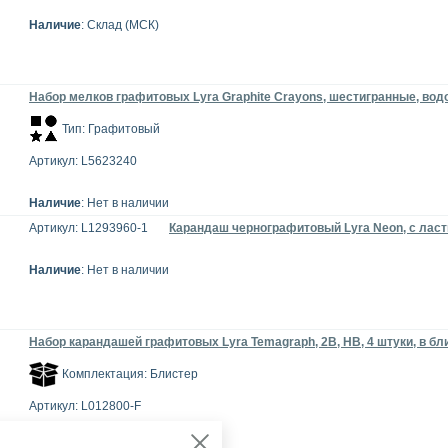
Наличие
: Склад (МСК)
Набор мелков графитовых Lyra Graphite Crayons, шестигранные, во
Тип: Графитовый
Артикул: L5623240
Наличие
: Нет в наличии
Артикул: L1293960-1
Карандаш чернографитовый Lyra Neon, с лас
Наличие
: Нет в наличии
Набор карандашей графитовых Lyra Temagraph, 2B, HB, 4 штуки, в бл
Комплектация: Блистер
Артикул: L012800-F