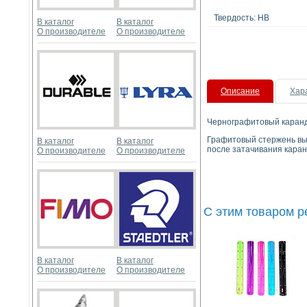
Твердость: HB
В каталог
В каталог
О производителе
О производителе
Описание
Хар
Чернографитовый каранда
Графитовый стержень выс
В каталог
В каталог
после затачивания каран
О производителе
О производителе
С этим товаром 
В каталог
В каталог
О производителе
О производителе