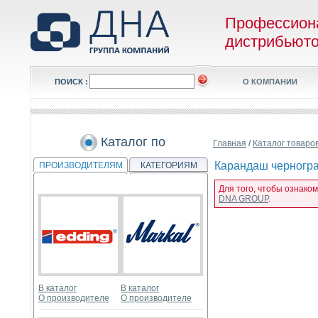
Профессион
дистрибьют
ПОИСК :
О КОМПАНИИ
Каталог по
Главная
/
Каталог товаро
Карандаш черногра
ПРОИЗВОДИТЕЛЯМ
КАТЕГОРИЯМ
Для того, чтобы ознако
DNA GROUP
.
В каталог
В каталог
О производителе
О производителе