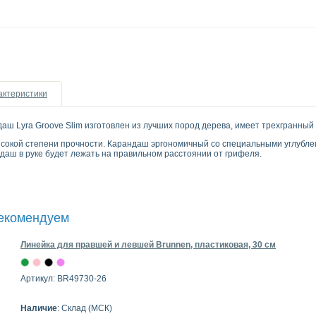
актеристики
ш Lyra Groove Slim изготовлен из лучших пород дерева, имеет трехгранный 
окой степени прочности. Карандаш эргономичный со специальными углублен
даш в руке будет лежать на правильном расстоянии от грифеля.
рекомендуем
Линейка для правшей и левшей Brunnen, пластиковая, 30 см
Артикул: BR49730-26
Наличие
: Склад (МСК)