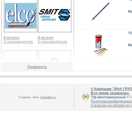
Н
Ар
В каталог
В каталог
О производителе
О производителе
Н
Развернуть
В каталог
В каталог
© Компания "ДНА ГРУ
О производителе
О производителе
Все права защищены.
Т/ф многоканальный:+7 (
Создание сайта:
Dnahobby.ru
Политика конфиденциа
Согласие на обработку