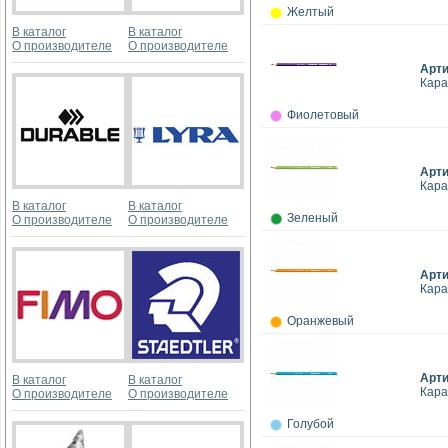
Желтый
В каталог
В каталог
О производителе
О производителе
Арт
Кара
Фиолетовый
Арт
Кара
В каталог
В каталог
Зеленый
О производителе
О производителе
Арт
Кара
Оранжевый
Арт
В каталог
В каталог
Кара
О производителе
О производителе
Голубой