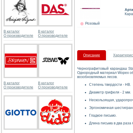
Арт
Кара
Розовый
В каталог
В каталог
О производителе
О производителе
Описание
Характерис
Чернографитовый карандаш Stae
Однородный материал Wopex обе
возобновляемых лесов.
В каталог
В каталог
Степень твердости - HB.
О производителе
О производителе
Диаметр грифеля - 2 мм.
Нескользящая, ударопроч
Эргономичная шестигран
Г
ладкое письмо.
Длина письма в два раза