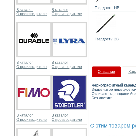
Твердость: HB
В каталог
В каталог
О производителе
О производителе
Твердость: 2В
В каталог
В каталог
О производителе
О производителе
Описание
Хар
Чернографитный кара
Знаменитое немецкое кач
Отличают карандаши безу
Без ластика.
В каталог
В каталог
О производителе
О производителе
С этим товаром 