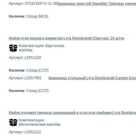
Артикул: ST1822KP72-11-30
Карандаш простой Staedtler Таблица умно
Наличие
: Склад (МСК)
Набор угля разного диаметра Lyra Rembrandt Charcoal, 10 штук
Комплектация: Картонная
коробка
Артикул: L5551100
Наличие
: Склад (ССП)
Артикул: L2057902
Карандаш угольный Lyra Rembrandt Carbon Extr
Наличие
: Склад (ССП)
Набор художественных карандашей и угля для графики Lyra Rembrand
Комплектация:
Металлическая коробка
Артикул: L2051112