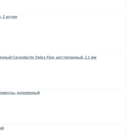
, 2 штуки
нный Carandache Swiss Flag, шестигранный, 2.1 мм
формулы, деревянный
ий