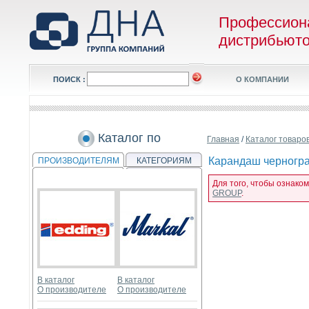
Профессион
дистрибьют
ПОИСК :
О КОМПАНИИ
Каталог по
Главная
/
Каталог товаро
Карандаш черногра
ПРОИЗВОДИТЕЛЯМ
КАТЕГОРИЯМ
Для того, чтобы ознако
GROUP
.
В каталог
В каталог
О производителе
О производителе