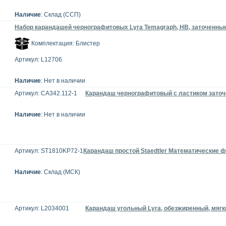
Наличие
: Склад (ССП)
Набор карандашей чернографитовых Lyra Temagraph, HB, заточенные
Комплектация: Блистер
Артикул: L12706
Наличие
: Нет в наличии
Артикул: CA342.112-1
Карандаш чернографитовый с ластиком заточе
Наличие
: Нет в наличии
Артикул: ST1810KP72-1
Карандаш простой Staedtler Математические 
Наличие
: Склад (МСК)
Артикул: L2034001
Карандаш угольный Lyra, обезжиренный, мягк