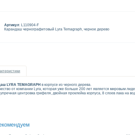
Артикул
: L110904-F
Карандаш чернографитовый Lyra Temagraph, черное дерево
актеристики
ндаш LYRA TEMAGRAPH
в корпусе из черного дерева.
ество от компании Lyra, которая уже больше 200 лет является мировым лиде
пречная центровка грифеля, двойная проклейка корпуса, 8 слоев лака на вод
рекомендуем