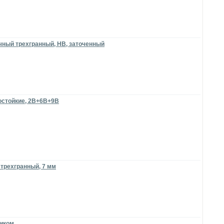
чный трехгранный, HB, заточенный
достойкие, 2B+6B+9В
 трехгранный, 7 мм
тиком