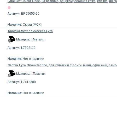
Блокнот Colour Code, на резинке, рециклированная кожа, клетка, 80 гр/
Артикул: BR55655-26
Наличие
: Склад (МСК)
Точилка металлическая Lyra
Материал: Металл
Артикул: L7302110
Наличие
: Нет в наличии
Ластик Lyra Orlow-Techno, для бумаги и фольги, мини, офисный, сам
Материал: Пластик
Артикул: L7413300
Наличие
: Нет в наличии