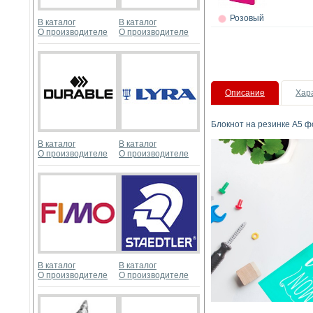
Розовый
В каталог
В каталог
О производителе
О производителе
Описание
Хар
Блокнот на резинке А5 фо
В каталог
В каталог
О производителе
О производителе
В каталог
В каталог
О производителе
О производителе