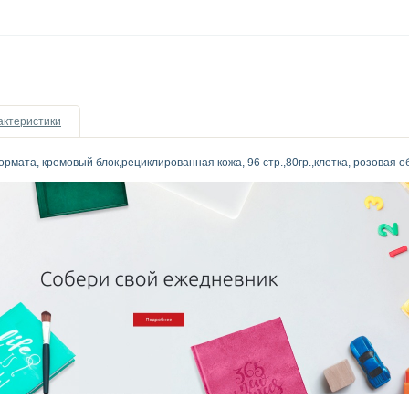
актеристики
рмата, кремовый блок,рециклированная кожа, 96 стр.,80гр.,клетка, розовая о