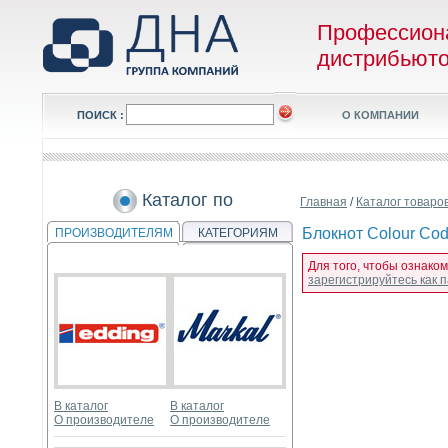
Профессион
дистрибьют
ПОИСК :
О КОМПАНИИ
Каталог по
Главная
/
Каталог товаро
Блокнот Colour Code
ПРОИЗВОДИТЕЛЯМ
КАТЕГОРИЯМ
Для того, чтобы ознаком
зарегистрируйтесь как
В каталог
В каталог
О производителе
О производителе