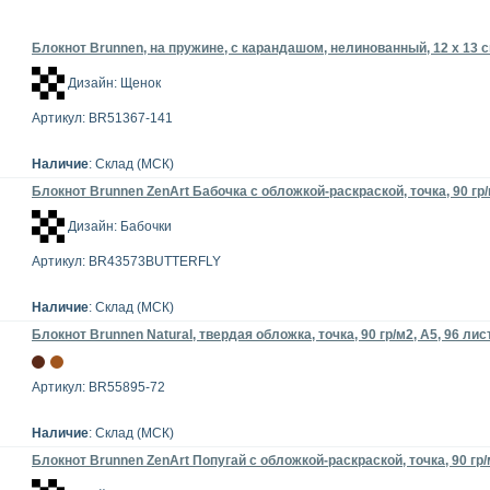
Блокнот Brunnen, на пружине, с карандашом, нелинованный, 12 х 13 с
Дизайн: Щенок
Артикул: BR51367-141
Наличие
: Склад (МСК)
Блокнот Brunnen ZenArt Бабочка с обложкой-раскраской, точка, 90 гр/
Дизайн: Бабочки
Артикул: BR43573BUTTERFLY
Наличие
: Склад (МСК)
Блокнот Brunnen Natural, твердая обложка, точка, 90 гр/м2, А5, 96 лис
Артикул: BR55895-72
Наличие
: Склад (МСК)
Блокнот Brunnen ZenArt Попугай с обложкой-раскраской, точка, 90 гр/