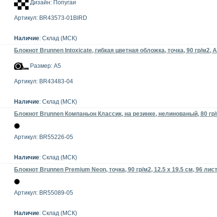
Дизайн: Попугаи
Артикул: BR43573-01BIRD
Наличие
: Склад (МСК)
Блокнот Brunnen Intoxicate, гибкая цветная обложка, точка, 90 гр/м2, 
Размер: А5
Артикул: BR43483-04
Наличие
: Склад (МСК)
Блокнот Brunnen Компаньон Классик, на резинке, нелинованый, 80 гр/м2
Артикул: BR55226-05
Наличие
: Склад (МСК)
Блокнот Brunnen Premium Neon, точка, 90 гр/м2, 12.5 x 19.5 см, 96 ли
Артикул: BR55089-05
Наличие
: Склад (МСК)