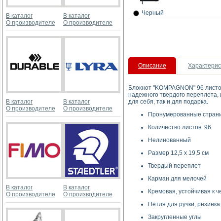
Черный
В каталог
В каталог
О производителе
О производителе
Описание
Характерис
Блокнот "KOMPAGNON" 96 листов 
надежного твердого переплета, 
В каталог
В каталог
для себя, так и для подарка.
О производителе
О производителе
Пронумерованные стран
Количество листов: 96
Нелинованный
Размер 12,5 х 19,5 см
Твердый переплет
Карман для мелочей
В каталог
В каталог
Кремовая, устойчивая к че
О производителе
О производителе
Петля для ручки, резинка
Закругленные углы