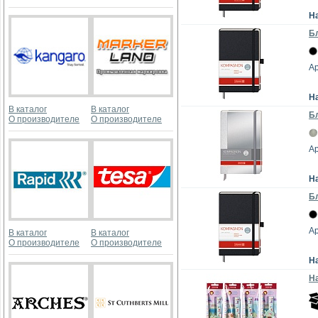
Н
Бл
Ар
Н
В каталог
В каталог
Бл
О производителе
О производителе
Ар
Н
Бл
Ар
В каталог
В каталог
О производителе
О производителе
Н
На