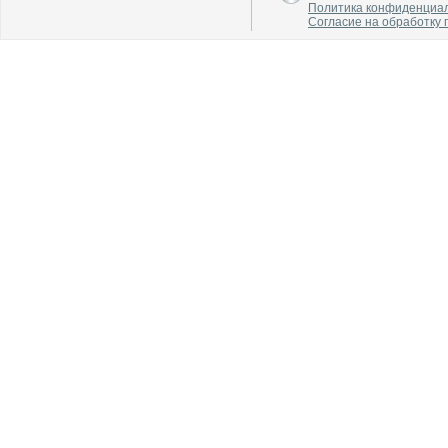
Политика конфиденциа
Согласие на обработку
В каталог
В каталог
О производителе
О производителе
В каталог
В каталог
О производителе
О производителе