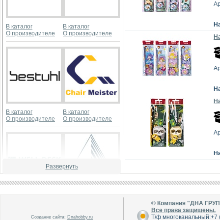
А
Н
В каталог
В каталог
О производителе
О производителе
На
А
Н
На
В каталог
В каталог
О производителе
О производителе
А
Н
Развернуть
В каталог
В каталог
© Компания "ДНА ГРУ
О производителе
О производителе
Все права защищены.
Т/ф многоканальный:+7 (
Создание сайта:
Dnahobby.ru