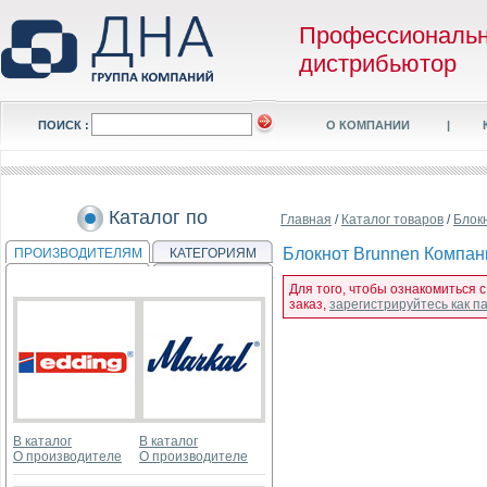
Профессиональ
дистрибьютор
ПОИСК :
О КОМПАНИИ
|
Каталог по
Главная
/
Каталог товаров
/
Блок
Блокнот Brunnen Компаньо
ПРОИЗВОДИТЕЛЯМ
КАТЕГОРИЯМ
Для того, чтобы ознакомиться с
заказ,
зарегистрируйтесь как 
В каталог
В каталог
О производителе
О производителе