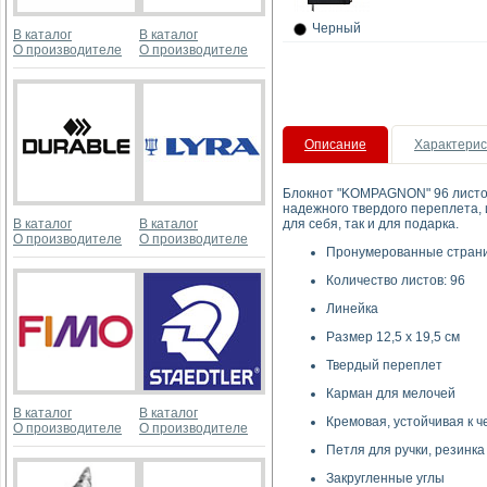
Черный
В каталог
В каталог
О производителе
О производителе
Описание
Характерис
Блокнот "KOMPAGNON" 96 листов 
надежного твердого переплета, 
В каталог
В каталог
для себя, так и для подарка.
О производителе
О производителе
Пронумерованные стран
Количество листов: 96
Линейка
Размер 12,5 х 19,5 см
Твердый переплет
Карман для мелочей
В каталог
В каталог
Кремовая, устойчивая к че
О производителе
О производителе
Петля для ручки, резинка
Закругленные углы