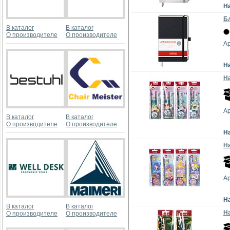
Н
Бл
В каталог
В каталог
О производителе
О производителе
Ар
Н
На
А
В каталог
В каталог
О производителе
О производителе
Н
На
А
Н
В каталог
В каталог
На
О производителе
О производителе