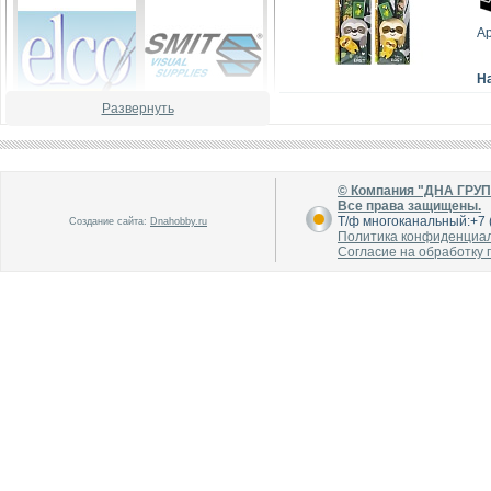
А
Н
Развернуть
В каталог
В каталог
О производителе
О производителе
© Компания "ДНА ГРУ
Все права защищены.
Т/ф многоканальный:+7 (
Создание сайта:
Dnahobby.ru
Политика конфиденциа
Согласие на обработку
В каталог
В каталог
О производителе
О производителе