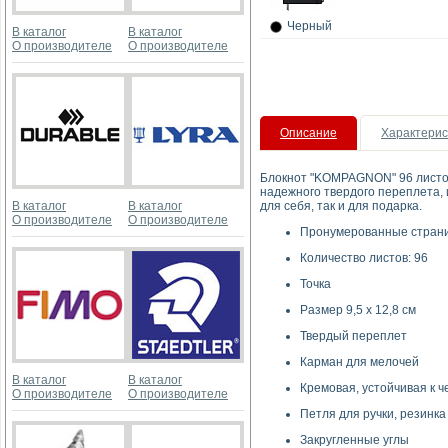
Черный
В каталог
В каталог
О производителе
О производителе
Описание
Характерис
Блокнот "KOMPAGNON" 96 листов 
надежного твердого переплета, 
В каталог
В каталог
для себя, так и для подарка.
О производителе
О производителе
Пронумерованные стран
Количество листов: 96
Точка
Размер 9,5 х 12,8 см
Твердый переплет
Карман для мелочей
В каталог
В каталог
Кремовая, устойчивая к че
О производителе
О производителе
Петля для ручки, резинка
Закругленные углы