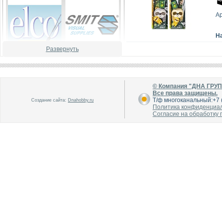
А
Н
Развернуть
В каталог
В каталог
О производителе
О производителе
© Компания "ДНА ГРУ
Все права защищены.
Т/ф многоканальный:+7 (
Создание сайта:
Dnahobby.ru
Политика конфиденциа
Согласие на обработку
В каталог
В каталог
О производителе
О производителе