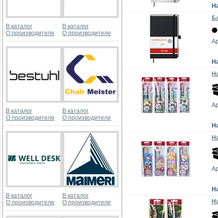
Н
Бл
В каталог
В каталог
О производителе
О производителе
Ар
Н
На
А
В каталог
В каталог
О производителе
О производителе
Н
На
А
Н
В каталог
В каталог
На
О производителе
О производителе