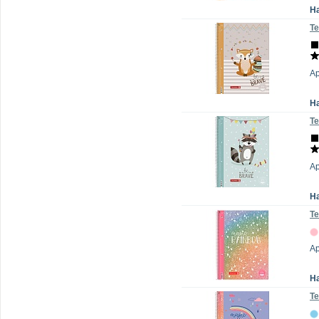
Н
Те
Ар
Н
Те
А
Н
Те
Ар
Н
Те