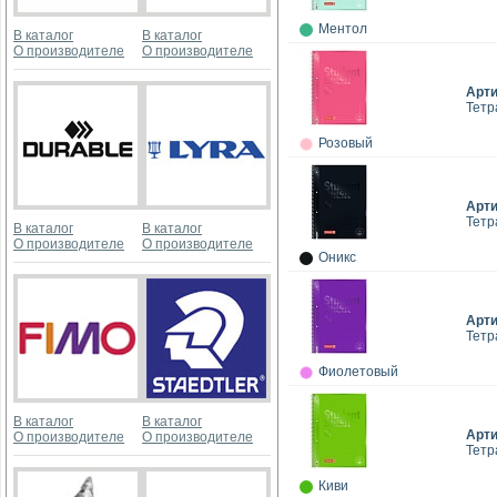
Ментол
В каталог
В каталог
О производителе
О производителе
Арт
Тетр
Розовый
Арт
Тетр
В каталог
В каталог
О производителе
О производителе
Оникс
Арт
Тетр
Фиолетовый
В каталог
В каталог
Арт
О производителе
О производителе
Тетр
Киви