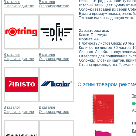
Бизнес тетрадь А4 в клетку на с
В каталог
В каталог
который защищает бумагу от вне
О производителе
О производителе
Обложки тетрадей из серии Colo
Бумага премиум-класса, очень б
Тетради имеют надежную металл
Характеристики:
Класс: Премиум
Формат: A4
Плотность листов блока: 90 г/м2
Количество листов: 80 листов, 1
Линовка: Линейка, с внутренни
В каталог
В каталог
Отверстия для подшивания листо
О производителе
О производителе
Обложка: Плотный картон, принт
Страна производства: Германия
С этим товаром реком
Те
В каталог
В каталог
А
О производителе
О производителе
Н
Бл