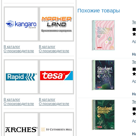
Похожие товары
Те
Ар
В каталог
В каталог
О производителе
О производителе
Н
Те
Ар
Н
В каталог
В каталог
Те
О производителе
О производителе
Ар
Н