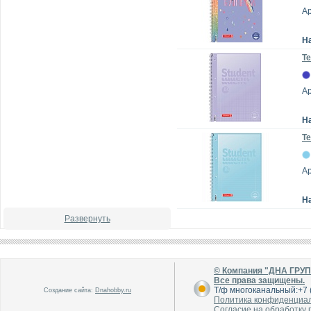
Ар
Н
Те
А
Н
Те
А
Н
Развернуть
© Компания "ДНА ГРУ
Все права защищены.
Т/ф многоканальный:+7 (
Создание сайта:
Dnahobby.ru
Политика конфиденциа
Согласие на обработку