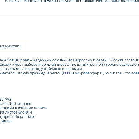
Тетрадь в линейку на пружине А4 Brunnen Premium Ниндзя, микроперфораци
актеристики
е А4 от Brunnen – надежный союзник для взрослых и детей. Обложка состоит
бложки имеет выборочное ламинирование, на внутренней стороне раскраска в
чень белая, атласная, устойчивая к чернилам.
металлическую пружину черного цвета и микроперфорацию листов. Это позво
90 г/м2
стов, 160 страниц
утренними внешними полями
я листов блока: 4
, принт Ninja Power
ермания