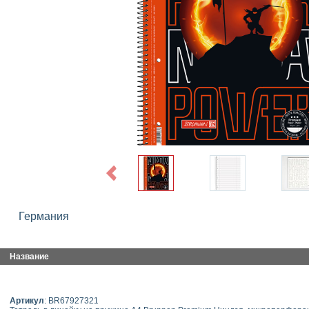
Previous
Германия
Название
Артикул
: BR67927321