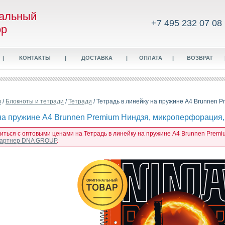
альный
+7 495 232 07 08
ор
|
КОНТАКТЫ
|
ДОСТАВКА
|
ОПЛАТА
|
ВОЗВРАТ
в
/
Блокноты и тетради
/
Тетради
/ Тетрадь в линейку на пружине А4 Brunnen P
на пружине А4 Brunnen Premium Ниндзя, микроперфорация, 
миться с оптовыми ценами на Тетрадь в линейку на пружине А4 Brunnen Premiu
 партнер DNA GROUP
.