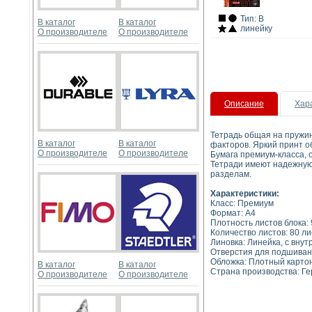
Тип: В
В каталог
В каталог
линейку
О производителе
О производителе
Описание
Хар
Тетрадь общая на пружин
В каталог
В каталог
факторов. Яркий принт о
О производителе
О производителе
Бумага премиум-класса, о
Тетради имеют надежную 
разделам.
Характеристики:
Класс: Премиум
Формат: A4
Плотность листов блока: 
Количество листов: 80 ли
Линовка: Линейка, с вн
Отверстия для подшивани
Обложка: Плотный картон
В каталог
В каталог
Страна производства: Г
О производителе
О производителе