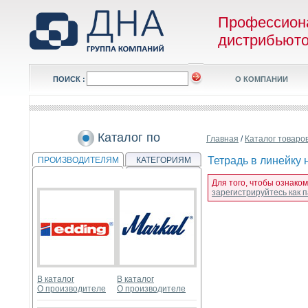
Профессион
дистрибьют
ПОИСК :
О КОМПАНИИ
Каталог по
Главная
/
Каталог товаро
Тетрадь в линейку 
ПРОИЗВОДИТЕЛЯМ
КАТЕГОРИЯМ
Для того, чтобы ознако
зарегистрируйтесь как
В каталог
В каталог
О производителе
О производителе