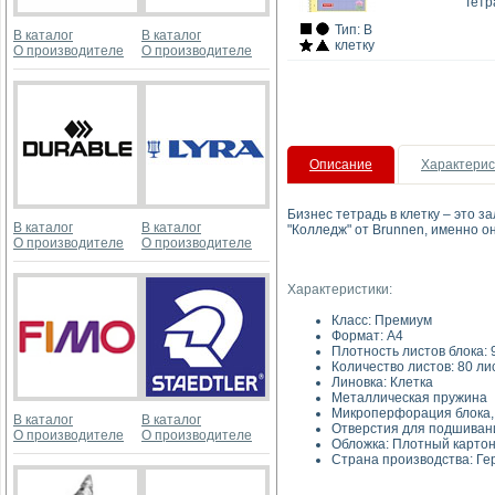
Тетр
Тип: В
В каталог
В каталог
клетку
О производителе
О производителе
Описание
Характерис
Бизнес тетрадь в клетку – это 
В каталог
В каталог
"Колледж" от Brunnen, именно о
О производителе
О производителе
Характеристики:
Класс: Премиум
Форма
Плотность листов 
Количество листов: 80 ли
Линовка:
Металлическая 
Микроперфорация б
В каталог
В каталог
Отверстия для подшиван
О производителе
О производителе
Обложка: Плотный карто
Страна производства: Г