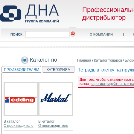
Профессиональ
дистрибьютор
ПОИСК :
О КОМПАНИИ
|
Каталог по
Главная
/
Каталог товаров
/
Блок
Тетрадь в клетку на пру
ПРОИЗВОДИТЕЛЯМ
КАТЕГОРИЯМ
Для того, чтобы ознакомиться 
заказ,
зарегистрируйтесь как 
В каталог
В каталог
О производителе
О производителе