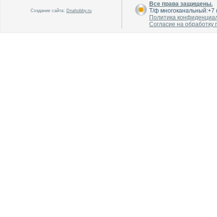
Все права защищены.
Т/ф многоканальный:+7 (
Создание сайта:
Dnahobby.ru
Политика конфиденциа
Согласие на обработку
В каталог
В каталог
О производителе
О производителе
В каталог
В каталог
О производителе
О производителе