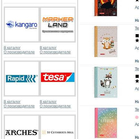
А
Н
Те
В каталог
В каталог
Ар
О производителе
О производителе
Н
Те
А
В каталог
В каталог
Н
О производителе
О производителе
Те
Ар
Н