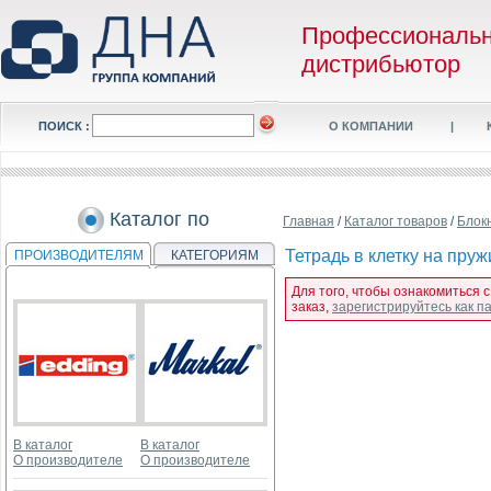
Профессиональ
дистрибьютор
ПОИСК :
О КОМПАНИИ
|
Каталог по
Главная
/
Каталог товаров
/
Блок
Тетрадь в клетку на пру
ПРОИЗВОДИТЕЛЯМ
КАТЕГОРИЯМ
Для того, чтобы ознакомиться 
заказ,
зарегистрируйтесь как 
В каталог
В каталог
О производителе
О производителе