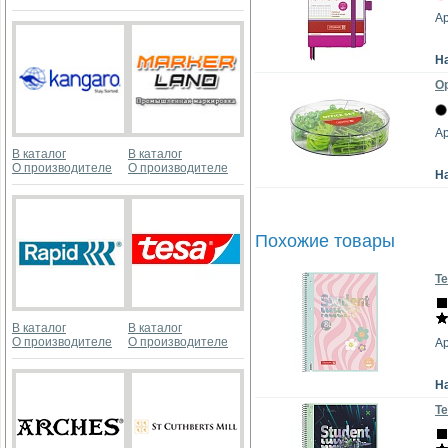
Ар
Н
Ор
Ар
В каталог
В каталог
О производителе
О производителе
Н
Похожие товары
Те
В каталог
В каталог
О производителе
О производителе
Ар
Н
Те