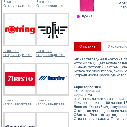
В каталог
В каталог
Арт
О производителе
О производителе
Тетр
Фуксия
Описание
Характерис
В каталог
В каталог
О производителе
О производителе
Бизнес тетрадь А4 в клетку на с
который защищает бумагу от вне
Обложки тетрадей из серии Colo
Бумага премиум-класса, очень б
Тетради имеют надежную металл
Характеристики:
Класс: Премиум
Формат: A4
Плотность листов блока: 90 г/м2
В каталог
В каталог
Количество листов: 80 листов, 1
О производителе
О производителе
Линовка: Клетка 5 мм, с внутре
Отверстия для подшивания листо
Обложка: Плотный картон, принт
Страна производства: Германия