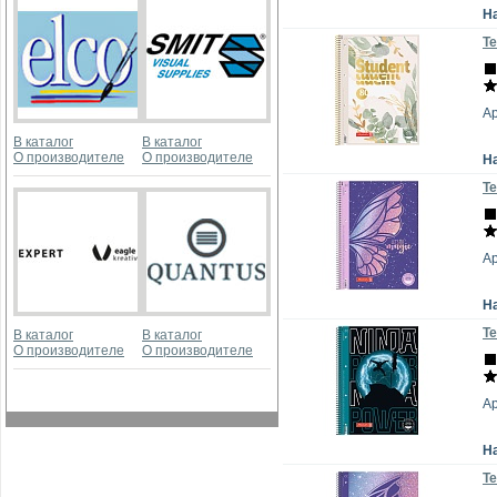
Н
Те
Ар
В каталог
В каталог
О производителе
О производителе
Н
Те
А
Н
Те
В каталог
В каталог
О производителе
О производителе
А
Н
Те