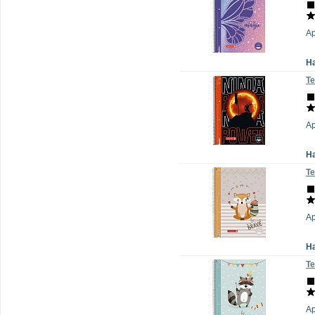
А
Н
Те
А
Н
Те
Ар
Н
Те
А