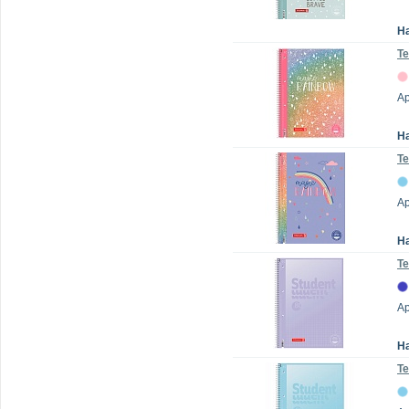
Н
Те
Ар
Н
Те
Ар
Н
Те
А
Н
Те