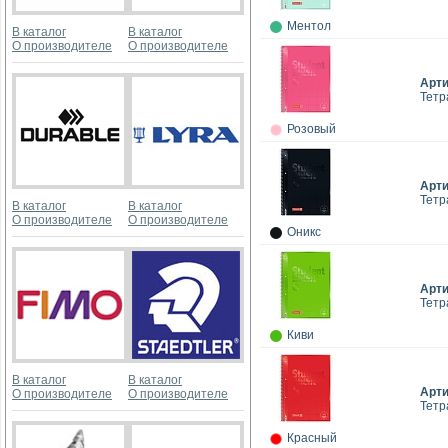
Ментол
В каталог
В каталог
О производителе
О производителе
Арт
Тетр
Розовый
Арт
Тетр
В каталог
В каталог
О производителе
О производителе
Оникс
Арт
Тетр
Киви
В каталог
В каталог
Арт
О производителе
О производителе
Тетр
Красный