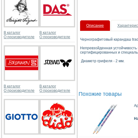
Описание
Характерис
В каталог
В каталог
О производителе
О производителе
Чернографитовый карандаш tradi
Непревзойденная устойчивость 
сертифицированных и специальн
Диаметр грифеля - 2 мм.
В каталог
В каталог
О производителе
О производителе
Похожие товары
Ар
Н