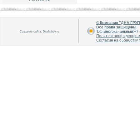
© Компания "ДНА ГРУ
Все права защищены.
Т/ф многоканальный:+7 (
Создание сайта:
Dnahobby.ru
Политика конфиденциа
В каталог
В каталог
Согласие на обработку
О производителе
О производителе
В каталог
В каталог
О производителе
О производителе