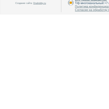
Т/ф многоканальный:+7 (
Создание сайта:
Dnahobby.ru
Политика конфиденциа
Согласие на обработку
В каталог
В каталог
О производителе
О производителе
В каталог
В каталог
О производителе
О производителе