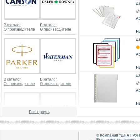
Де
Ар
В каталог
В каталог
О производителе
О производителе
Н
Де
Ар
Н
Де
В каталог
В каталог
О производителе
О производителе
Ар
Н
Развернуть
В каталог
В каталог
© Компания "ДНА ГРУ
О производителе
О производителе
Все права защищены.