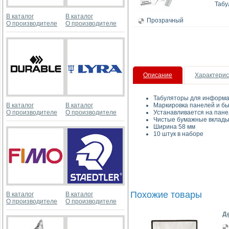
Табу
В каталог
В каталог
Прозрачный
О производителе
О производителе
Описание
Характерис
Табуляторы для информа
В каталог
В каталог
Маркировка панелей и б
О производителе
О производителе
Устанавливается на панель
Чистые бумажные вклады
Ширина 58 мм
10 штук в наборе
Похожие товары
В каталог
В каталог
О производителе
О производителе
Де