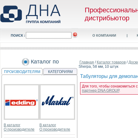
Профессиональ
дистрибьютор
ПОИСК :
О КОМПАНИИ
|
Каталог по
Главная
/
Каталог товаров
/
Доск
Sherpa, 58 мм, 10 штук
ПРОИЗВОДИТЕЛЯМ
КАТЕГОРИЯМ
Табуляторы для демопане
Для того, чтобы ознакомиться 
партнер DNA GROUP
.
В каталог
В каталог
О производителе
О производителе