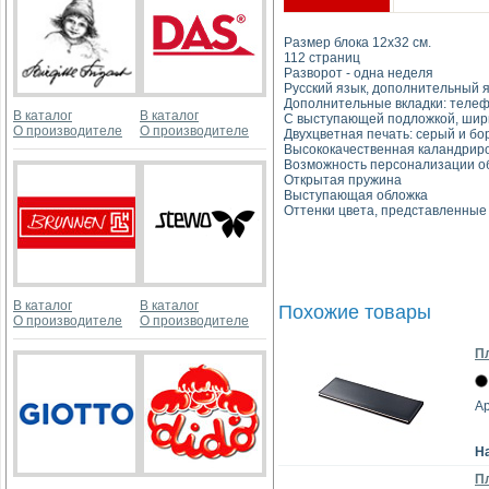
Размер блока 12х32 см.
112 страниц
Разворот - одна неделя
Русский язык, дополнительный я
Дополнительные вкладки: телеф
В каталог
В каталог
С выступающей подложкой, шир
О производителе
О производителе
Двухцветная печать: серый и б
Высококачественная каландриров
Возможность персонализации о
Открытая пружина
Выступающая обложка
Оттенки цвета, представленные 
В каталог
В каталог
Похожие товары
О производителе
О производителе
Пл
Ар
Н
Пл