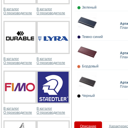
Зеленый
В каталог
В каталог
О производителе
О производителе
Арт
План
Темно-синий
Арт
План
В каталог
В каталог
О производителе
О производителе
Бордовый
Арт
План
Черный
В каталог
В каталог
О производителе
О производителе
Описание
Характерис