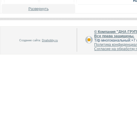
Н
Развернуть
В каталог
В каталог
О производителе
О производителе
© Компания "ДНА ГРУ
Все права защищены.
Т/ф многоканальный:+7 (
Создание сайта:
Dnahobby.ru
Политика конфиденциа
Согласие на обработку
В каталог
В каталог
О производителе
О производителе
В каталог
В каталог
О производителе
О производителе