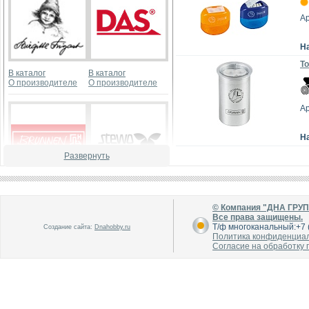
Ар
Н
То
В каталог
В каталог
О производителе
О производителе
Ар
Н
Развернуть
В каталог
В каталог
О производителе
О производителе
© Компания "ДНА ГРУ
Все права защищены.
Т/ф многоканальный:+7 (
Создание сайта:
Dnahobby.ru
Политика конфиденциа
Согласие на обработку