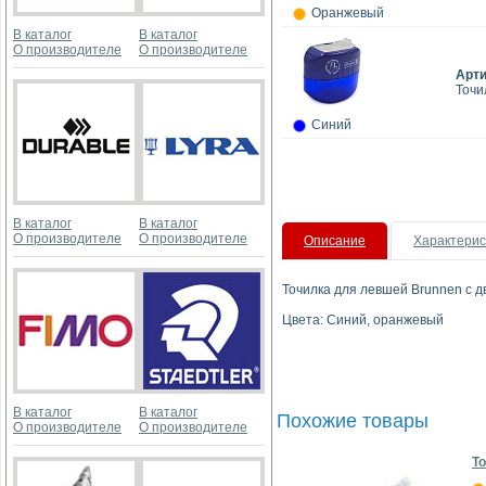
Оранжевый
В каталог
В каталог
О производителе
О производителе
Арт
Точи
Синий
В каталог
В каталог
О производителе
О производителе
Описание
Характерис
Точилка для левшей Brunnen с д
Цвета: Синий, оранжевый
В каталог
В каталог
Похожие товары
О производителе
О производителе
То