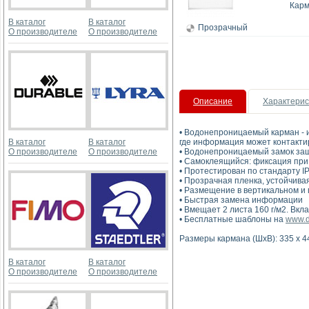
Карм
В каталог
В каталог
Прозрачный
О производителе
О производителе
Описание
Характерис
• Водонепроницаемый карман - 
В каталог
В каталог
где информация может контакти
О производителе
О производителе
• Водонепроницаемый замок защ
• Самоклеящийся: фиксация при
• Протестирован по стандарту IP
• Прозрачная пленка, устойчива
• Размещение в вертикальном и
• Быстрая замена информации
• Вмещает 2 листа 160 г/м2. Вк
• Бесплатные шаблоны на
www.d
Размеры кармана (ШхВ): 335 х 4
В каталог
В каталог
О производителе
О производителе