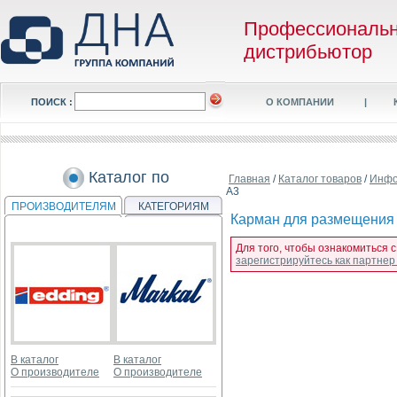
Профессиональ
дистрибьютор
ПОИСК :
О КОМПАНИИ
|
Каталог по
Главная
/
Каталог товаров
/
Инфо
А3
ПРОИЗВОДИТЕЛЯМ
КАТЕГОРИЯМ
Карман для размещения
Для того, чтобы ознакомиться
зарегистрируйтесь как партне
В каталог
В каталог
О производителе
О производителе