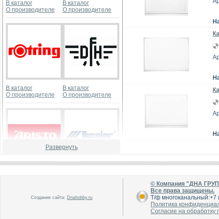
Ар
В каталог
В каталог
О производителе
О производителе
Н
К
Ар
Н
В каталог
В каталог
К
О производителе
О производителе
Ар
Н
Развернуть
В каталог
В каталог
О производителе
О производителе
© Компания "ДНА ГРУ
Все права защищены.
Т/ф многоканальный:+7 (
Создание сайта:
Dnahobby.ru
Политика конфиденциа
Согласие на обработку