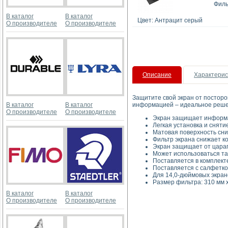
Филь
В каталог
В каталог
Цвет: Антрацит серый
О производителе
О производителе
Описание
Характерис
Защитите свой экран от постор
В каталог
В каталог
информацией – идеальное решен
О производителе
О производителе
Экран защищает информац
Легкая установка и снят
Матовая поверхность сни
Фильтр экрана снижает к
Экран защищает от цара
Может использоваться та
Поставляется в комплект
Поставляется с салфетко
Для 14,0-дюймовых экранов
Размер фильтра: 310 мм х
В каталог
В каталог
О производителе
О производителе