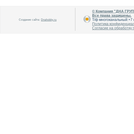
В каталог
В каталог
О производителе
О производителе
© Компания "ДНА ГРУ
Все права защищены.
Т/ф многоканальный:+7 (
Создание сайта:
Dnahobby.ru
Политика конфиденциа
Согласие на обработку
В каталог
В каталог
О производителе
О производителе
В каталог
В каталог
О производителе
О производителе