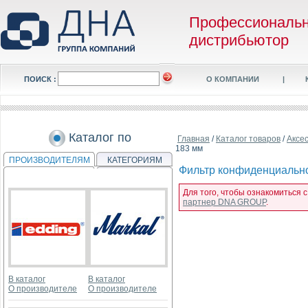
Профессиональ
дистрибьютор
ПОИСК :
О КОМПАНИИ
|
Каталог по
Главная
/
Каталог товаров
/
Аксе
183 мм
ПРОИЗВОДИТЕЛЯМ
КАТЕГОРИЯМ
Фильтр конфиденциальнос
Для того, чтобы ознакомиться 
партнер DNA GROUP
.
В каталог
В каталог
О производителе
О производителе