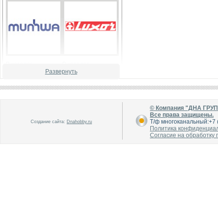
В каталог
В каталог
О производителе
О производителе
Развернуть
© Компания "ДНА ГРУ
Все права защищены.
Т/ф многоканальный:+7 (
Создание сайта:
Dnahobby.ru
Политика конфиденциа
Согласие на обработку
В каталог
В каталог
О производителе
О производителе