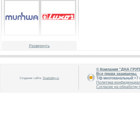
В каталог
В каталог
О производителе
О производителе
Развернуть
© Компания "ДНА ГРУ
Все права защищены.
Т/ф многоканальный:+7 (
Создание сайта:
Dnahobby.ru
Политика конфиденциа
Согласие на обработку
В каталог
В каталог
О производителе
О производителе