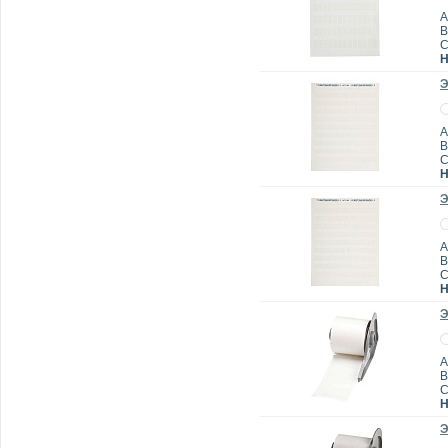
А
B
Н
Э
А
B
Н
Э
А
B
Н
Э
А
B
Н
Э