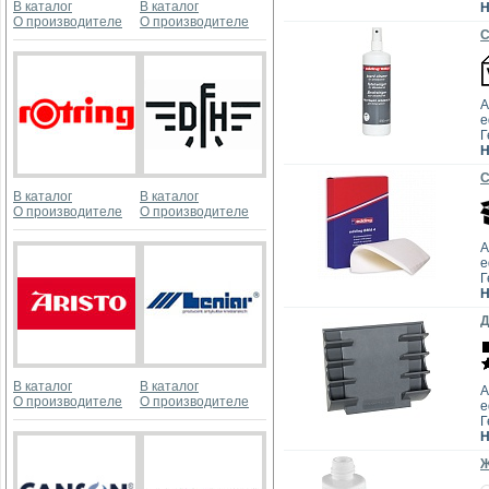
В каталог
В каталог
Н
О производителе
О производителе
С
А
e
Г
Н
С
В каталог
В каталог
О производителе
О производителе
А
e
Г
Н
Д
В каталог
В каталог
А
О производителе
О производителе
e
Г
Н
Ж