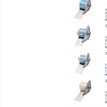
А
B
Н
Т
А
B
Н
Т
А
B
Н
Э
А
B
Н