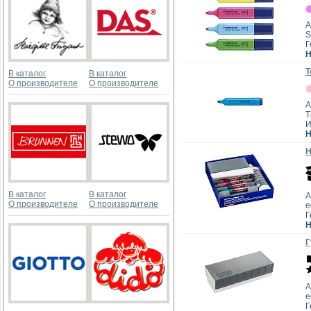
А
S
Г
Н
Т
В каталог
В каталог
О производителе
О производителе
А
T
И
Н
Н
В каталог
В каталог
А
О производителе
О производителе
e
Г
Н
Г
А
e
Г