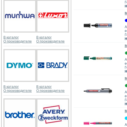
Г
Н
М
А
e
Г
В каталог
В каталог
Н
О производителе
О производителе
М
А
e
Г
Н
М
В каталог
В каталог
О производителе
О производителе
А
e
Г
Н
М
А