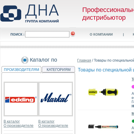
Профессиональ
дистрибьютор
ПОИСК :
О КОМПАНИИ
|
Каталог по
Главная
/ Товары по специально
Товары по специальной 
ПРОИЗВОДИТЕЛЯМ
КАТЕГОРИЯМ
Т
А
e
Г
Н
М
В каталог
В каталог
О производителе
О производителе
А
e