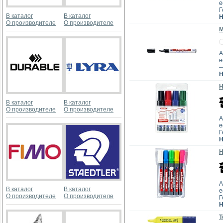
e
Г
В каталог
В каталог
Н
О производителе
О производителе
М
А
e
--
Н
Н
В каталог
В каталог
О производителе
О производителе
А
e
Г
Н
Н
А
В каталог
В каталог
e
О производителе
О производителе
Г
Н
Т