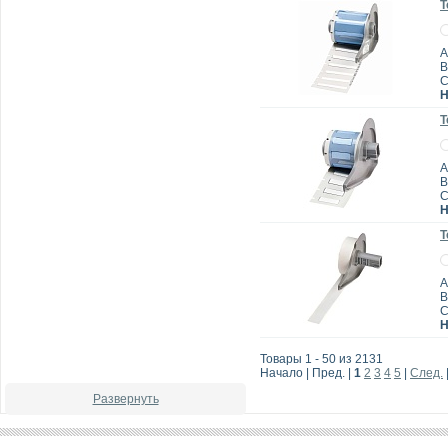
Т
А
B
Н
Т
А
B
Н
Т
А
B
Н
Товары 1 - 50 из 2131
Начало | Пред. |
1
2
3
4
5
|
След.
Развернуть