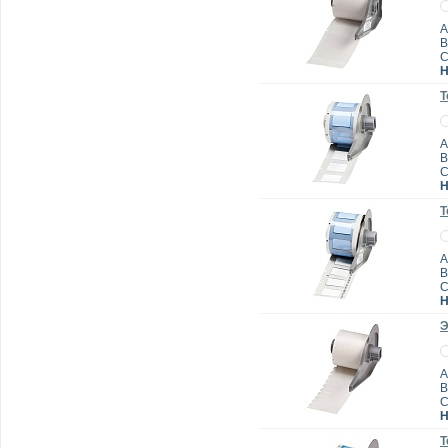
А
B
Н
Т
А
B
Н
Т
А
B
Н
Э
А
B
Н
Т