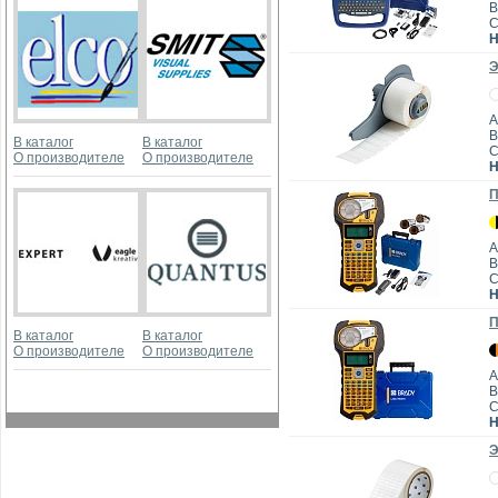
B
Н
Э
А
B
В каталог
В каталог
О производителе
О производителе
Н
П
А
B
Н
П
В каталог
В каталог
О производителе
О производителе
А
B
Н
Э