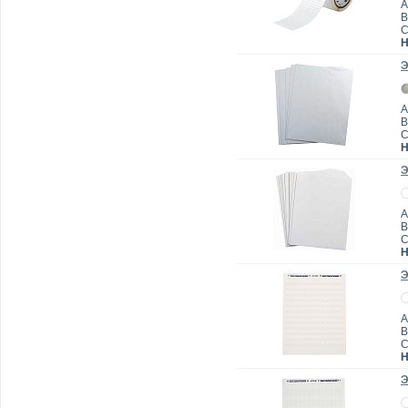
А
B
Н
Э
А
B
Н
Э
А
B
Н
Э
А
B
Н
Э