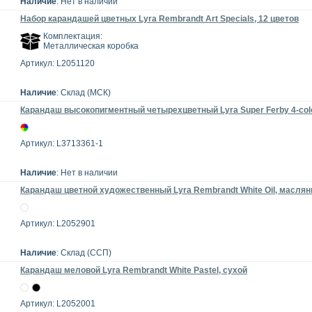
Наличие
: Нет в наличии
Набор карандашей цветных Lyra Rembrandt Art Specials, 12 цветов
Комплектация:
Металлическая коробка
Артикул: L2051120
Наличие
: Склад (МСК)
Карандаш высокопигментный четырехцветный Lyra Super Ferby 4-colo
Артикул: L3713361-1
Наличие
: Нет в наличии
Карандаш цветной художественный Lyra Rembrandt White Oil, масля
Артикул: L2052901
Наличие
: Склад (ССП)
Карандаш меловой Lyra Rembrandt White Pastel, сухой
Артикул: L2052001