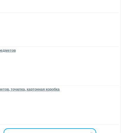
предметов
ветов, точилка, картонная коробка