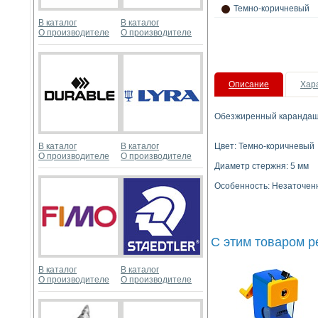
Темно-коричневый
В каталог
В каталог
О производителе
О производителе
Описание
Хар
Обезжиренный карандаш L
В каталог
В каталог
Цвет: Темно-коричневый
О производителе
О производителе
Диаметр стержня: 5 мм
Особенность: Незаточе
С этим товаром 
В каталог
В каталог
О производителе
О производителе