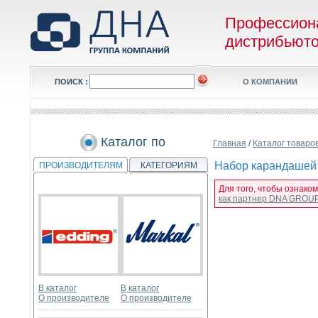
Профессион
дистрибьют
ПОИСК :
О КОМПАНИИ
Каталог по
Главная
/
Каталог товаро
Набор карандашей ц
ПРОИЗВОДИТЕЛЯМ
КАТЕГОРИЯМ
Для того, чтобы ознаком
как партнер DNA GROU
В каталог
В каталог
О производителе
О производителе