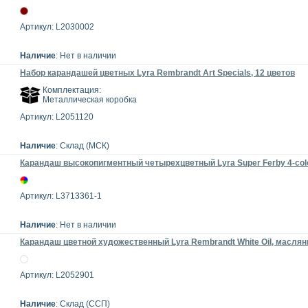
Артикул: L2030002
Наличие
: Нет в наличии
Набор карандашей цветных Lyra Rembrandt Art Specials, 12 цветов
Комплектация:
Металлическая коробка
Артикул: L2051120
Наличие
: Склад (МСК)
Карандаш высокопигментный четырехцветный Lyra Super Ferby 4-colo
Артикул: L3713361-1
Наличие
: Нет в наличии
Карандаш цветной художественный Lyra Rembrandt White Oil, масля
Артикул: L2052901
Наличие
: Склад (ССП)