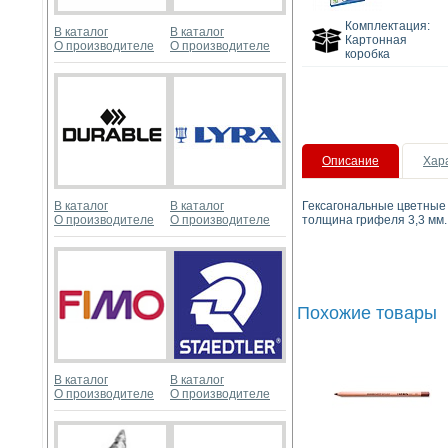
Комплектация:
В каталог
В каталог
Картонная
О производителе
О производителе
коробка
Описание
Хар
В каталог
В каталог
Гексагональные цветные
О производителе
О производителе
толщина грифеля 3,3 мм.
Похожие товары
В каталог
В каталог
О производителе
О производителе