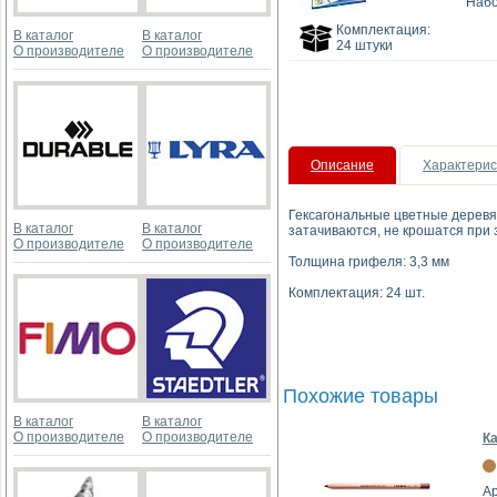
Набо
Комплектация:
В каталог
В каталог
24 штуки
О производителе
О производителе
Описание
Характерис
Гексагональные цветные деревян
В каталог
В каталог
затачиваются, не крошатся при 
О производителе
О производителе
Толщина грифеля: 3,3 мм
Комплектация: 24 шт.
Похожие товары
В каталог
В каталог
О производителе
О производителе
Ка
Ар