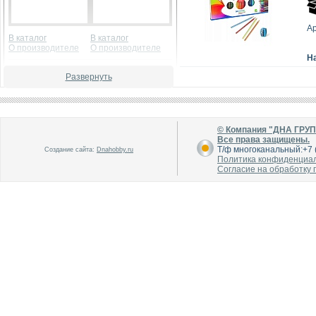
Ар
В каталог
В каталог
О производителе
О производителе
Н
Развернуть
© Компания "ДНА ГРУ
Все права защищены.
Т/ф многоканальный:+7 (
Создание сайта:
Dnahobby.ru
Политика конфиденциа
В каталог
В каталог
Согласие на обработку
О производителе
О производителе
В каталог
В каталог
О производителе
О производителе