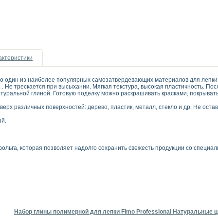
актеристики
то один из наиболее популярных самозатвердевающих материалов для лепки.
. . Не трескается при высыхании. Мягкая текстура, высокая пластичность. П
атуральной глиной. Готовую поделку можно раскрашивать красками, покрывать
ерх различных поверхностей: дерево, пластик, металл, стекло и др. Не остав
ый.
ольга, которая позволяет надолго сохранить свежесть продукции со специа
Набор глины полимерной для лепки Fimo Professional Натуральные цв