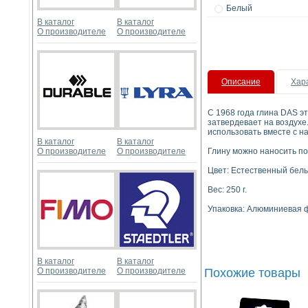
Белый
В каталог
В каталог
О производителе
О производителе
Описание
Хар
С 1968 года глина DAS э
затвердевает на воздухе
использовать вместе с н
В каталог
В каталог
О производителе
О производителе
Глину можно наносить пов
Цвет: Естественный бел
Вес: 250 г.
Упаковка: Алюминиевая ф
В каталог
В каталог
О производителе
О производителе
Похожие товары