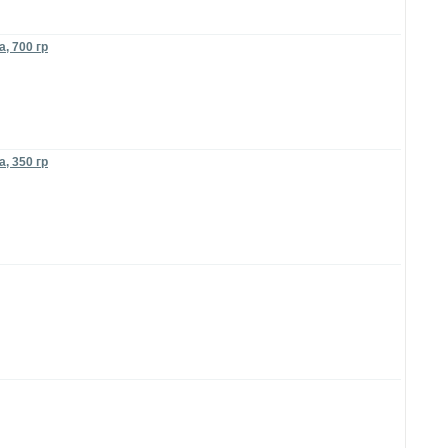
, 700 гр
, 350 гр