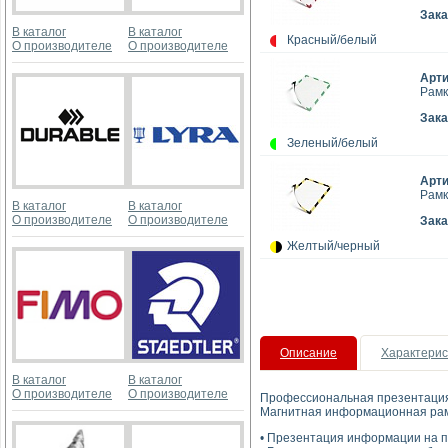
Зака
В каталог
В каталог
Красный/белый
О производителе
О производителе
Арт
Рамк
Зака
Зеленый/белый
Арт
Рамк
В каталог
В каталог
О производителе
О производителе
Зака
Желтый/черный
Описание
Характерис
В каталог
В каталог
О производителе
О производителе
Профессиональная презентаци
Магнитная информационная рам
• Презентация информации на 