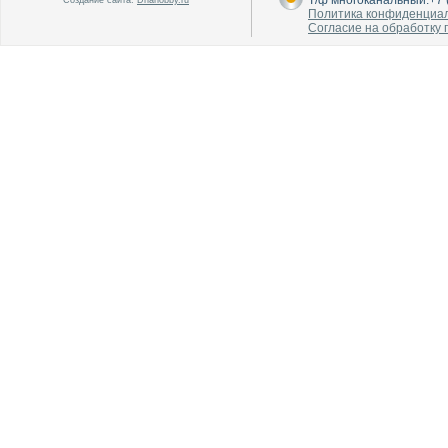
Т/ф многоканальный:+7 (
Создание сайта:
Dnahobby.ru
Политика конфиденциа
Согласие на обработку
В каталог
В каталог
О производителе
О производителе
В каталог
В каталог
О производителе
О производителе