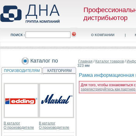
Профессиональ
дистрибьютор
ПОИСК :
О КОМПАНИИ
|
Каталог по
Главная
/
Каталог товаров
/
Инфо
323 мм
ПРОИЗВОДИТЕЛЯМ
КАТЕГОРИЯМ
Рамка информационная ма
Для того, чтобы ознакомиться 
зарегистрируйтесь как партне
В каталог
В каталог
О производителе
О производителе