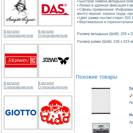
• Быстрая замена вкладыша бла
• Легкая и удобная фиксация к 
• Сферы применения. Информаци
желто-черная: охрана труда, п
• Цвет рамки соответствует ISO 
• Вертикальное и горизонтальн
В каталог
В каталог
Размер вкладыша (ШхВ): 205 х 2
О производителе
О производителе
Размер рамки (ШхВ): 236 х 323 
Похожие товары
В каталог
В каталог
О производителе
О производителе
Ка
Ар
Н
Ар