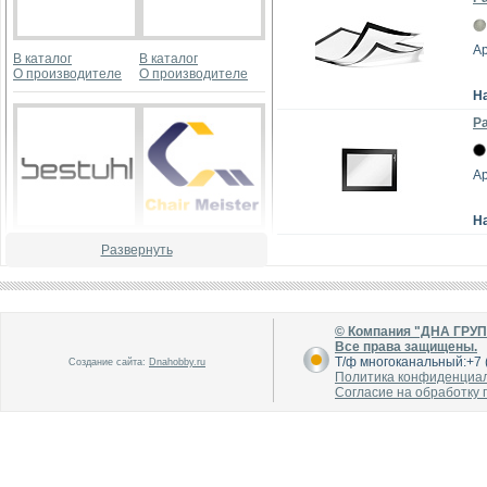
Ар
В каталог
В каталог
О производителе
О производителе
Н
Ра
Ар
Н
В каталог
В каталог
Развернуть
О производителе
О производителе
© Компания "ДНА ГРУ
Все права защищены.
Т/ф многоканальный:+7 (
Создание сайта:
Dnahobby.ru
Политика конфиденциа
Согласие на обработку
В каталог
В каталог
О производителе
О производителе