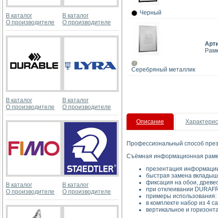
Черный
В каталог
В каталог
О производителе
О производителе
Арт
Рамк
Серебряный металлик
В каталог
В каталог
О производителе
О производителе
Описание
Характерис
Профессиональный способ пре
Съёмная информационная рамк
презентация информации
быстрая замена вкладыш
фиксация на обои, древе
В каталог
В каталог
при отклеивании DURAFR
О производителе
О производителе
примеры использования: 
в комплекте набор из 4 
вертикальное и горизонт