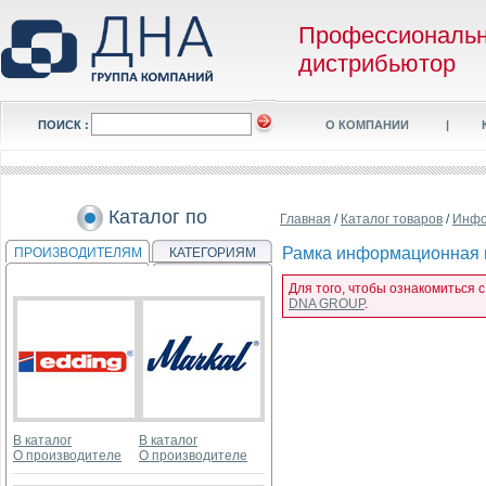
Профессиональ
дистрибьютор
ПОИСК :
О КОМПАНИИ
|
Каталог по
Главная
/
Каталог товаров
/
Инфо
Рамка информационная м
ПРОИЗВОДИТЕЛЯМ
КАТЕГОРИЯМ
Для того, чтобы ознакомиться 
DNA GROUP
.
В каталог
В каталог
О производителе
О производителе