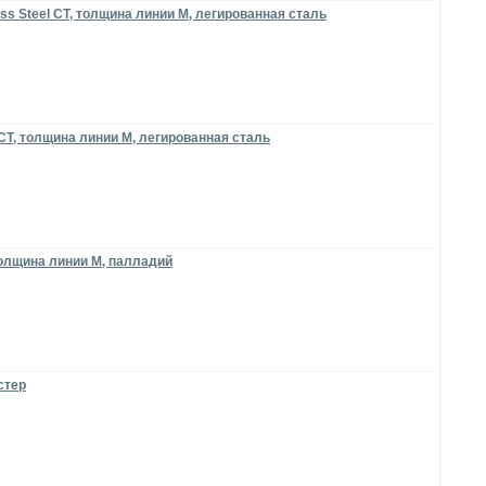
ess Steel CT, толщина линии M, легированная сталь
 СТ, толщина линии М, легированная сталь
толщина линии M, палладий
стер