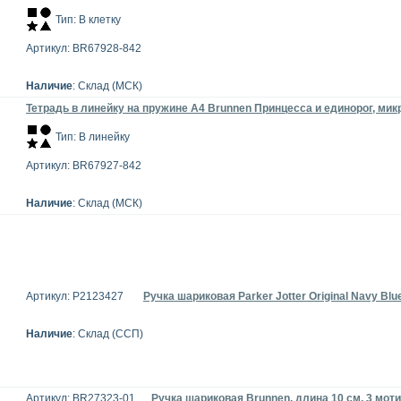
Тип: В клетку
Артикул: BR67928-842
Наличие
: Склад (МСК)
Тетрадь в линейку на пружине А4 Brunnen Принцесса и единорог, микр
Тип: В линейку
Артикул: BR67927-842
Наличие
: Склад (МСК)
Артикул: P2123427
Ручка шариковая Parker Jotter Original Navy B
Наличие
: Склад (ССП)
Артикул: BR27323-01
Ручка шариковая Brunnen, длина 10 см, 3 мот