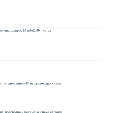
оперфорация, 90 гр/м2, 80 листов
lue, толщина линии М, нержавеющая сталь
ива, поворотный механизм, синие чернила