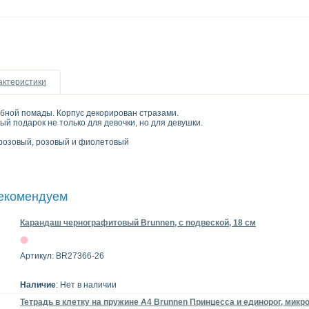
актеристики
убной помады. Корпус декорирован стразами.
ый подарок не только для девочки, но для девушки.
-розовый, розовый и фиолетовый
рекомендуем
Карандаш чернографитовый Brunnen, с подвеской, 18 см
Артикул: BR27366-26
Наличие
: Нет в наличии
Тетрадь в клетку на пружине А4 Brunnen Принцесса и единорог, микро