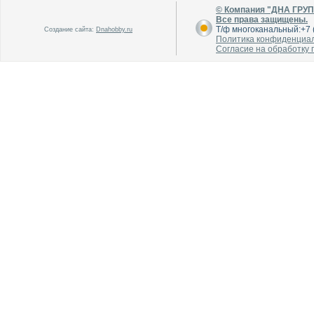
© Компания "ДНА ГРУ
Все права защищены.
Т/ф многоканальный:+7 (
Создание сайта:
Dnahobby.ru
В каталог
В каталог
Политика конфиденциа
О производителе
О производителе
Согласие на обработку
В каталог
В каталог
О производителе
О производителе
В каталог
В каталог
О производителе
О производителе