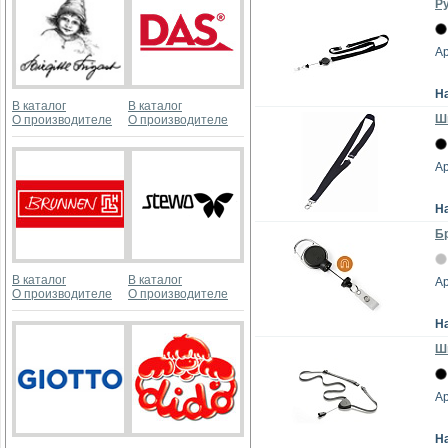
Ру
Ар
Н
В каталог
В каталог
Шн
О производителе
О производителе
Ар
Н
Бр
В каталог
В каталог
Ар
О производителе
О производителе
Н
Шн
Ар
Н