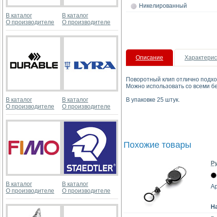
Никелированный
В каталог
В каталог
О производителе
О производителе
Описание
Характерис
Поворотный клип отлично подхо
Можно использовать со всеми 
В каталог
В каталог
В упаковке 25 штук.
О производителе
О производителе
Похожие товары
Ру
В каталог
В каталог
Ар
О производителе
О производителе
Н