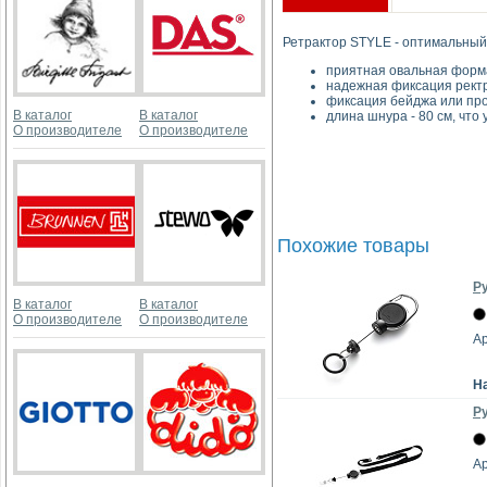
Ретрактор STYLE - оптимальный
приятная овальная форм
надежная фиксация рект
фиксация бейджа или про
В каталог
В каталог
длина шнура - 80 см, что
О производителе
О производителе
Похожие товары
Ру
В каталог
В каталог
О производителе
О производителе
Ар
Н
Ру
Ар