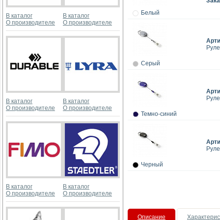
Зака
Белый
В каталог
В каталог
О производителе
О производителе
Арт
Руле
Серый
Арт
Руле
В каталог
В каталог
О производителе
О производителе
Темно-синий
Арт
Руле
Черный
В каталог
В каталог
О производителе
О производителе
Описание
Характерис