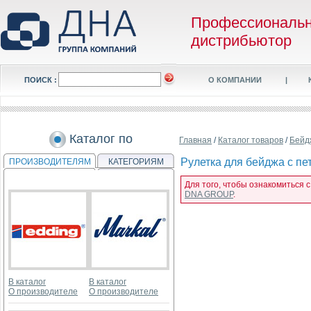
Профессиональ
дистрибьютор
ПОИСК :
О КОМПАНИИ
|
Каталог по
Главная
/
Каталог товаров
/
Бейд
Рулетка для бейджа с пет
ПРОИЗВОДИТЕЛЯМ
КАТЕГОРИЯМ
Для того, чтобы ознакомиться с
DNA GROUP
.
В каталог
В каталог
О производителе
О производителе