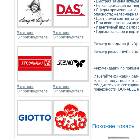
• Быстрая замена вклады
• Легкая фиксация на тв
• Сферы применения. Ин
опасность; желто-черная
• Цвет рамки соответству
• При использовании на 
• Идентичный вид рамки 
• Горизонтальное и верт
В каталог
В каталог
О производителе
О производителе
Размер вкладыша (ШхВ): 
Размер рамки (ШхВ): 236
Рекомендации по приме
Избегайте фиксации рамо
которые могут повлиять
Убедитесь, что все окр
В каталог
В каталог
поверхности. DURABLE н
О производителе
О производителе
Похожие товары