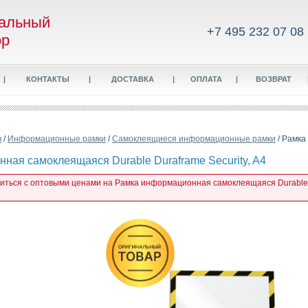
альный
+7 495 232 07 08
ор
|
КОНТАКТЫ
|
ДОСТАВКА
|
ОПЛАТА
|
ВОЗВРАТ
в
/
Информационные рамки
/
Самоклеящиеся информационные рамки
/ Рамка
ная самоклеящаяся Durable Duraframe Security, A4
миться с оптовыми ценами на Рамка информационная самоклеящаяся Durable Du