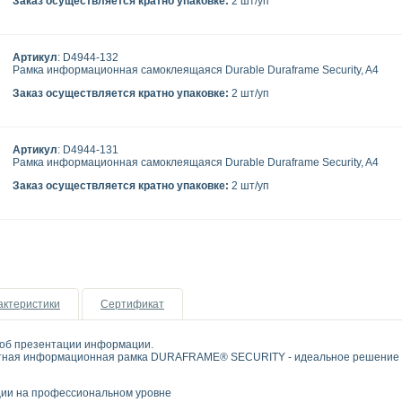
Заказ осуществляется кратно упаковке:
2 шт/уп
Артикул
: D4944-132
Рамка информационная самоклеящаяся Durable Duraframe Security, A4
Заказ осуществляется кратно упаковке:
2 шт/уп
Артикул
: D4944-131
Рамка информационная самоклеящаяся Durable Duraframe Security, A4
Заказ осуществляется кратно упаковке:
2 шт/уп
актеристики
Сертификат
об презентации информации.
тная информационная рамка DURAFRAME® SECURITY - идеальное решение дл
ии на профессиональном уровне