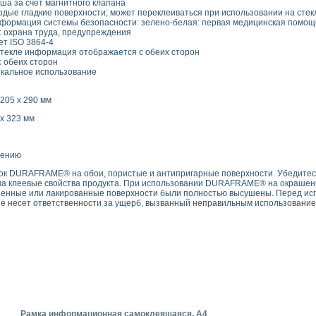
ша за счет магнитного клапана
ердые гладкие поверхности; может переклеиваться при использовании на стек
формация системы безопасности: зелено-белая: первая медицинская помощь,
: охрана труда, предупреждения
ет ISO 3864-4
стекле информация отображается с обеих сторон
с обеих сторон
икальное использование
205 х 290 мм
 х 323 мм
нению
к DURAFRAME® на обои, пористые и антипригарные поверхности. Убедитесь,
 на клеевые свойства продукта. При использовании DURAFRAME® на окрашенн
ашенные или лакированные поверхности были полностью высушены. Перед ис
е несет ответственности за ущерб, вызванный неправильным использование
Рамка информационная самоклеящаяся, А4