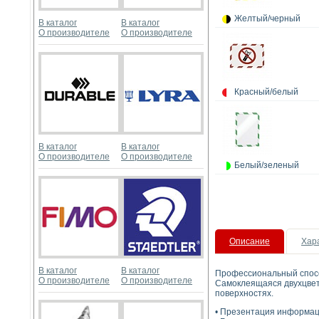
Желтый/черный
В каталог
В каталог
О производителе
О производителе
Красный/белый
В каталог
В каталог
О производителе
О производителе
Белый/зеленый
Описание
Хар
В каталог
В каталог
Профессиональный спос
О производителе
О производителе
Самоклеящаяся двухцве
поверхностях.
• Презентация информац