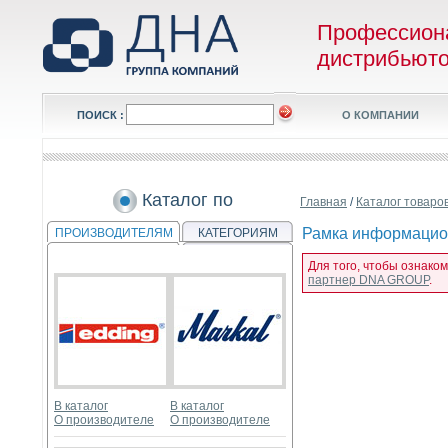
Профессион
дистрибьют
ПОИСК :
О КОМПАНИИ
Каталог по
Главная
/
Каталог товаро
Рамка информацион
ПРОИЗВОДИТЕЛЯМ
КАТЕГОРИЯМ
Для того, чтобы ознако
партнер DNA GROUP
.
В каталог
В каталог
О производителе
О производителе