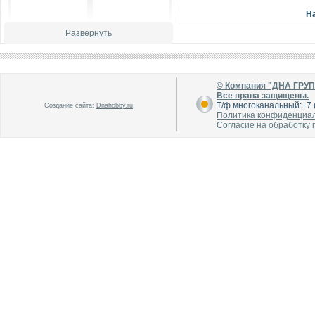
Н
Развернуть
В каталог
В каталог
О производителе
О производителе
© Компания "ДНА ГРУ
Все права защищены.
Т/ф многоканальный:+7 (
Создание сайта:
Dnahobby.ru
Политика конфиденциа
Согласие на обработку
В каталог
В каталог
О производителе
О производителе
В каталог
В каталог
О производителе
О производителе