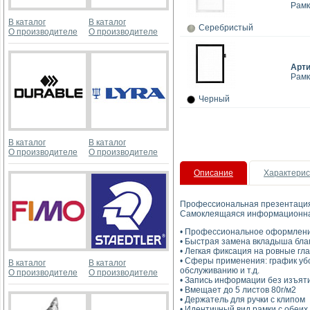
Рамк
В каталог
В каталог
Серебристый
О производителе
О производителе
Арт
Рамк
Черный
В каталог
В каталог
О производителе
О производителе
Описание
Характерис
Профессиональная презентаци
Самоклеящаяся информационная
• Профессиональное оформлен
• Быстрая замена вкладыша бла
• Легкая фиксация на ровные гл
• Сферы применения: график уб
В каталог
В каталог
обслуживанию и т.д.
О производителе
О производителе
• Запись информации без изъяти
• Вмещает до 5 листов 80г/м2
• Держатель для ручки с клипом
• Идентичный вид рамки с обеих