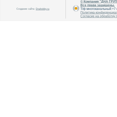
© Компания "ДНА ГРУ
Все права защищены.
Т/ф многоканальный:+7 (
Создание сайта:
Dnahobby.ru
Политика конфиденциа
Согласие на обработку
В каталог
В каталог
О производителе
О производителе
В каталог
В каталог
О производителе
О производителе