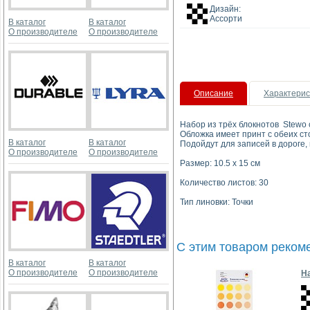
Дизайн:
Ассорти
В каталог
В каталог
О производителе
О производителе
Описание
Характерис
Набор из трёх блокнотов Stewo 
Обложка имеет принт с обеих ст
В каталог
В каталог
Подойдут для записей в дороге
О производителе
О производителе
Размер: 10.5 х 15 см
Количество листов: 30
Тип линовки: Точки
С этим товаром реком
В каталог
В каталог
О производителе
О производителе
На