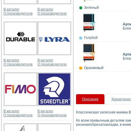
Зеленый
В каталог
В каталог
О производителе
О производителе
Арт
Блок
Голубой
Арт
Блок
В каталог
В каталог
О производителе
О производителе
Оранжевый
Описание
Характерис
В каталог
В каталог
Классическая записная книжка 
О производителе
О производителе
Ко всем привычным деталям зам
резинки/обреза/закладки, в кни