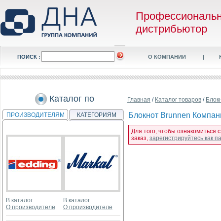
Профессиональ
дистрибьютор
ПОИСК :
О КОМПАНИИ
|
Каталог по
Главная
/
Каталог товаров
/
Блок
Блокнот Brunnen Компаньо
ПРОИЗВОДИТЕЛЯМ
КАТЕГОРИЯМ
Для того, чтобы ознакомиться с
заказ,
зарегистрируйтесь как 
В каталог
В каталог
О производителе
О производителе