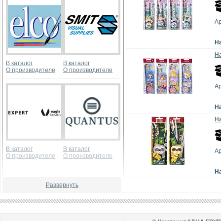
А
Н
На
В каталог
В каталог
О производителе
О производителе
А
Н
На
В каталог
В каталог
А
О производителе
О производителе
Н
Развернуть