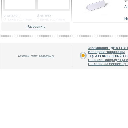
Ар
В каталог
В каталог
Н
О производителе
О производителе
Развернуть
© Компания "ДНА ГРУ
Все права защищены.
Т/ф многоканальный:+7 (
Создание сайта:
Dnahobby.ru
Политика конфиденциа
Согласие на обработку
В каталог
В каталог
О производителе
О производителе
В каталог
В каталог
О производителе
О производителе