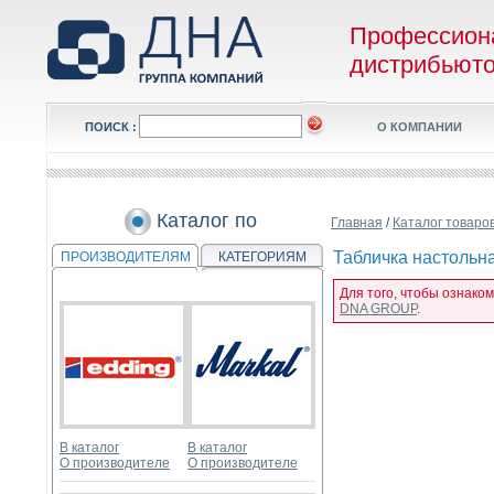
Профессион
дистрибьют
ПОИСК :
О КОМПАНИИ
Каталог по
Главная
/
Каталог товаро
Табличка настольна
ПРОИЗВОДИТЕЛЯМ
КАТЕГОРИЯМ
Для того, чтобы ознаком
DNA GROUP
.
В каталог
В каталог
О производителе
О производителе