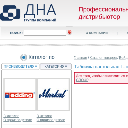
Профессиональ
дистрибьютор
ПОИСК :
О КОМПАНИИ
|
Каталог по
Главная
/
Каталог товаров
/
Бейд
Табличка настольная L- 
ПРОИЗВОДИТЕЛЯМ
КАТЕГОРИЯМ
Для того, чтобы ознакомиться 
GROUP
.
В каталог
В каталог
О производителе
О производителе