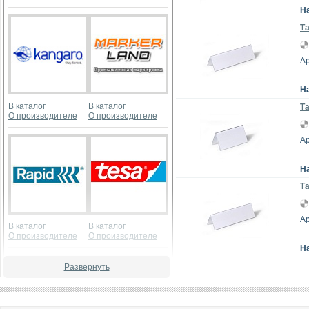
Н
Та
Ар
Н
В каталог
В каталог
Та
О производителе
О производителе
Ар
Н
Та
Ар
В каталог
В каталог
О производителе
О производителе
Н
Развернуть