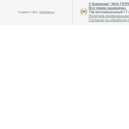
© Компания "ДНА ГРУ
Все права защищены.
Т/ф многоканальный:+7 (
Создание сайта:
Dnahobby.ru
В каталог
В каталог
Политика конфиденциа
О производителе
О производителе
Согласие на обработку
В каталог
В каталог
О производителе
О производителе
В каталог
В каталог
О производителе
О производителе