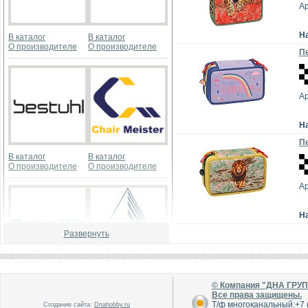
Ар
Н
В каталог
В каталог
О производителе
О производителе
Пе
Ар
Н
Пе
В каталог
В каталог
О производителе
О производителе
Ар
Н
Развернуть
В каталог
В каталог
© Компания "ДНА ГРУ
О производителе
О производителе
Все права защищены.
Т/ф многоканальный:+7 (
Создание сайта:
Dnahobby.ru