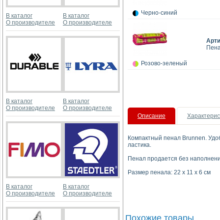
Черно-синий
В каталог
В каталог
О производителе
О производителе
Арт
Пена
Розово-зеленый
В каталог
В каталог
О производителе
О производителе
Описание
Характерис
Компактный пенал Brunnen. Удоб
ластика.
Пенал продается без наполнени
Размер пенала: 22 x 11 x 6 см
В каталог
В каталог
О производителе
О производителе
Похожие товары