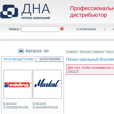
Профессиональ
дистрибьютор
ПОИСК :
О КОМПАНИИ
|
Каталог по
Главная
/
Каталог товаров
/
Наст
Пенал школьный Brunnen 
ПРОИЗВОДИТЕЛЯМ
КАТЕГОРИЯМ
Для того, чтобы ознакомиться 
GROUP
.
В каталог
В каталог
О производителе
О производителе