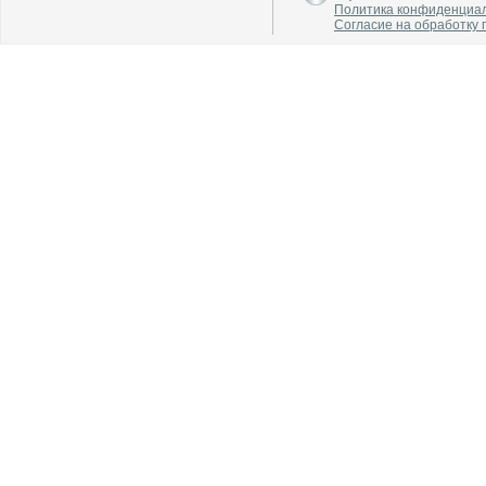
Политика конфиденциа
Согласие на обработку
В каталог
В каталог
О производителе
О производителе
В каталог
В каталог
О производителе
О производителе