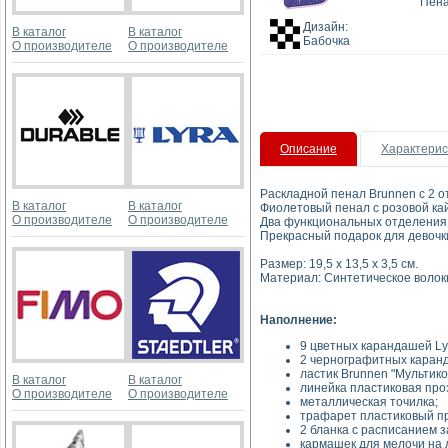
Пена
Дизайн:
В каталог
В каталог
Бабочка
О производителе
О производителе
Описание
Характерис
Раскладной пенал Brunnen с 2 от
В каталог
В каталог
Фиолетовый пенал с розовой кай
О производителе
О производителе
Два функциональных отделения 
Прекрасный подарок для девочки
Размер: 19,5 х 13,5 х 3,5 см.
Материал: Синтетическое волок
Наполнение:
9 цветных карандашей Ly
2 чернографитных каранд
ластик Brunnen "Мультико
В каталог
В каталог
линейка пластиковая проз
О производителе
О производителе
металлическая точилка;
трафарет пластиковый пр
2 бланка с расписанием з
кармашек для мелочи на 