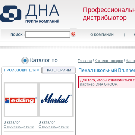
Профессиональ
дистрибьютор
ПОИСК :
О КОМПАНИИ
|
Каталог по
Главная
/
Каталог товаров
/
Наст
Пенал школьный Brunnen 
ПРОИЗВОДИТЕЛЯМ
КАТЕГОРИЯМ
Для того, чтобы ознакомиться с
партнер DNA GROUP
.
В каталог
В каталог
О производителе
О производителе