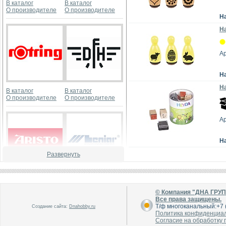
В каталог
В каталог
О производителе
О производителе
Н
На
Ар
Н
Н
В каталог
В каталог
О производителе
О производителе
А
Н
Развернуть
В каталог
В каталог
О производителе
О производителе
© Компания "ДНА ГРУ
Все права защищены.
Т/ф многоканальный:+7 (
Создание сайта:
Dnahobby.ru
Политика конфиденциа
Согласие на обработку