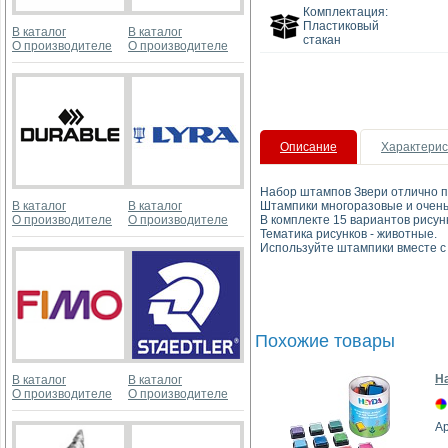
Комплектация:
Пластиковый
В каталог
В каталог
стакан
О производителе
О производителе
Описание
Характерис
Набор штампов Звери отлично по
В каталог
В каталог
Штампики многоразовые и очень
О производителе
О производителе
В комплекте 15 вариантов рису
Тематика рисунков - животные.
Используйте штампики вместе 
Похожие товары
Н
В каталог
В каталог
О производителе
О производителе
А