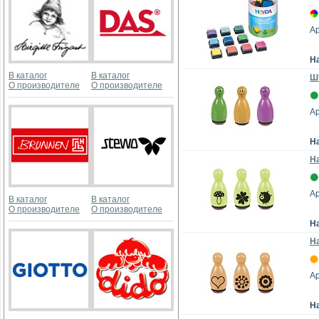
А
Н
В каталог
В каталог
Ш
О производителе
О производителе
А
Н
На
Ар
В каталог
В каталог
О производителе
О производителе
Н
На
Ар
Н