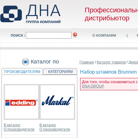
Профессиональ
дистрибьютор
ПОИСК :
О КОМПАНИИ
|
Каталог по
Главная
/
Каталог товаров
/
Деко
Набор штампов Brunnen H
ПРОИЗВОДИТЕЛЯМ
КАТЕГОРИЯМ
Для того, чтобы ознакомиться 
DNA GROUP
.
В каталог
В каталог
О производителе
О производителе