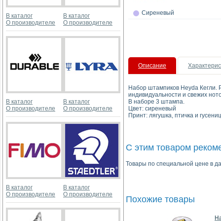
Сиреневый
В каталог
В каталог
О производителе
О производителе
Описание
Характерис
Набор штампиков Heyda Кегли. 
индивидуальности и свежих ното
В каталог
В каталог
В наборе 3 штампа.
О производителе
О производителе
Цвет: сиреневый
Принт: лягушка, птичка и гусени
С этим товаром реком
Товары по специальной цене в да
В каталог
В каталог
О производителе
О производителе
Похожие товары
Н