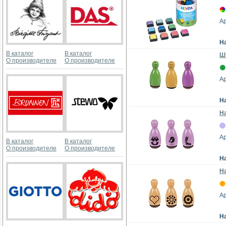
А
Н
В каталог
В каталог
Ш
О производителе
О производителе
А
Н
На
Ар
В каталог
В каталог
О производителе
О производителе
Н
На
Ар
Н