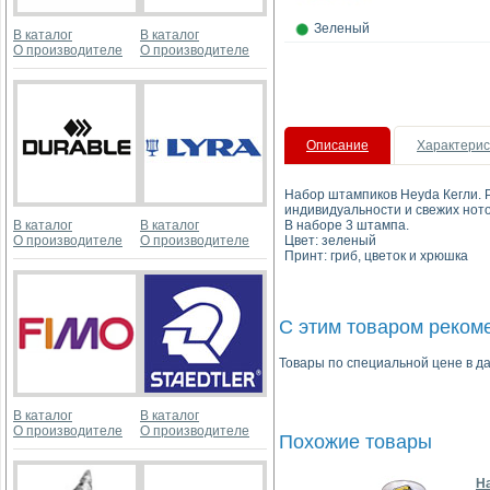
Зеленый
В каталог
В каталог
О производителе
О производителе
Описание
Характерис
Набор штампиков Heyda Кегли. 
индивидуальности и свежих ното
В каталог
В каталог
В наборе 3 штампа.
О производителе
О производителе
Цвет: зеленый
Принт: гриб, цветок и хрюшка
С этим товаром реком
Товары по специальной цене в да
В каталог
В каталог
О производителе
О производителе
Похожие товары
Н