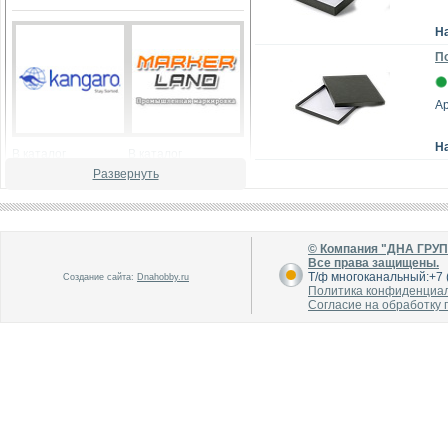
Н
По
Ар
Н
В каталог
В каталог
О производителе
О производителе
Развернуть
© Компания "ДНА ГРУ
Все права защищены.
Т/ф многоканальный:+7 (
Создание сайта:
Dnahobby.ru
Политика конфиденциа
Согласие на обработку
В каталог
В каталог
О производителе
О производителе