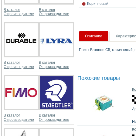
Коричневый
В каталог
В каталог
О производителе
О производителе
Описание
Характерис
Пакет Brunnen С5, коричневый,
В каталог
В каталог
О производителе
О производителе
Похожие товары
Ко
Ар
В каталог
В каталог
О производителе
О производителе
Н
Ко