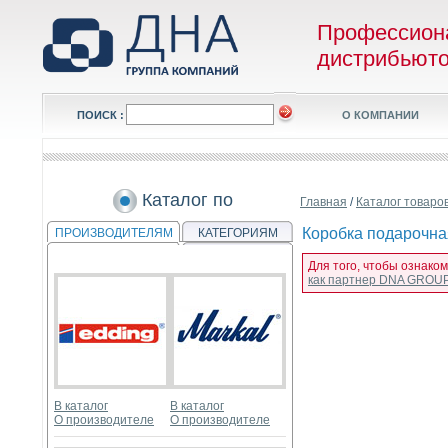
Профессион
дистрибьют
ПОИСК :
О КОМПАНИИ
Каталог по
Главная
/
Каталог товаро
Коробка подарочная
ПРОИЗВОДИТЕЛЯМ
КАТЕГОРИЯМ
Для того, чтобы ознако
как партнер DNA GROU
В каталог
В каталог
О производителе
О производителе