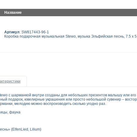
Название
Артикул
: SW817443-96-1
Коробка подарочная музыкальная Stewo, музыка Эльфийская песнь, 7.5 х 5
актеристики
tewo с шарманкой внутри созданы для небольших презентов малышу или его
ный подарок, ювелирные украшения или просто небольшой сувенир – востор
манки, мелодию можно воспроизводить сколько угодно раз.
тицы, фауна
нь» (ElfenLied, Lilium)