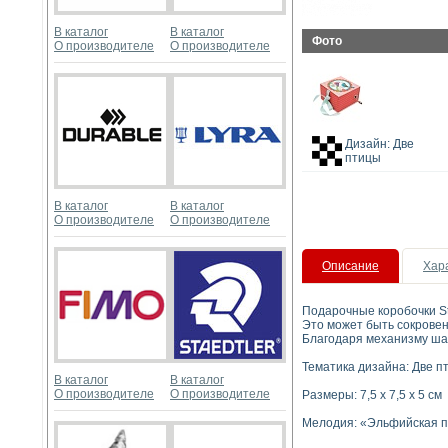
В каталог
В каталог
Фото
О производителе
О производителе
Дизайн: Две
птицы
В каталог
В каталог
О производителе
О производителе
Описание
Хар
Подарочные коробочки S
Это может быть сокровен
Благодаря механизму шар
Тематика дизайна: Две п
В каталог
В каталог
О производителе
О производителе
Размеры: 7,5 х 7,5 х 5 см
Мелодия: «Эльфийская пес